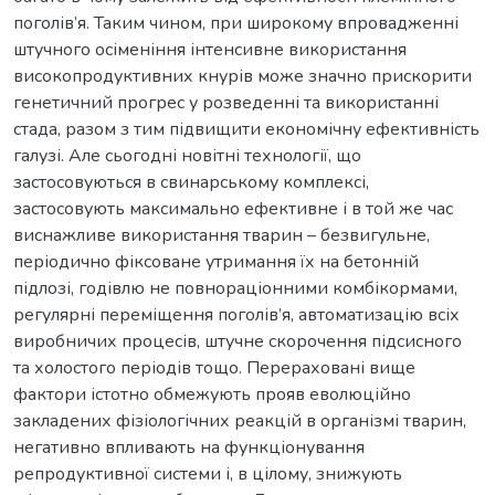
поголів’я. Таким чином, при широкому впровадженні
штучного осіменіння інтенсивне використання
високопродуктивних кнурів може значно прискорити
генетичний прогрес у розведенні та використанні
стада, разом з тим підвищити економічну ефективність
галузі. Але сьогодні новітні технології, що
застосовуються в свинарському комплексі,
застосовують максимально ефективне і в той же час
виснажливе використання тварин – безвигульне,
періодично фіксоване утримання їх на бетонній
підлозі, годівлю не повнораціонними комбікормами,
регулярні переміщення поголів’я, автоматизацію всіх
виробничих процесів, штучне скорочення підсисного
та холостого періодів тощо. Перераховані вище
фактори істотно обмежують прояв еволюційно
закладених фізіологічних реакцій в організмі тварин,
негативно впливають на функціонування
репродуктивної системи і, в цілому, знижують