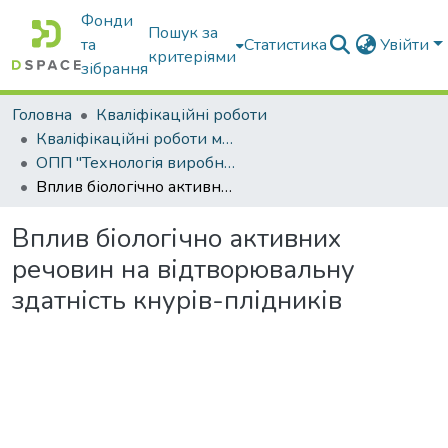
Фонди
Пошук за
та
Статистика
Увійти
критеріями
зібрання
Головна
Кваліфікаційні роботи
Кваліфікаційні роботи магістрів
ОПП "Технологія виробництва і переробки продукції тваринництва"
Вплив біологічно активних речовин на відтворювальну здатність кнурів-плідників
Вплив біологічно активних
речовин на відтворювальну
здатність кнурів-плідників