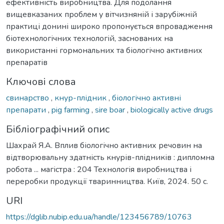
ефективність виробництва. Для подолання
вищевказаних проблем у вітчизняній і зарубіжній
практиці донині широко пропонується впровадження
біотехнологічних технологій, заснованих на
використанні гормональних та біологічно активних
препаратів
Ключові слова
свинарство
,
кнур-плідник
,
біологічно активні
препарати
,
pig farming
,
sire boar
,
biologically active drugs
Бібліографічний опис
Шахрай Я.А. Вплив біологічно активних речовин на
відтворювальну здатність кнурів-плідників : дипломна
робота ... магістра : 204 Технологія виробництва і
переробки продукції тваринництва. Київ, 2024. 50 с.
URI
https://dglib.nubip.edu.ua/handle/123456789/10763