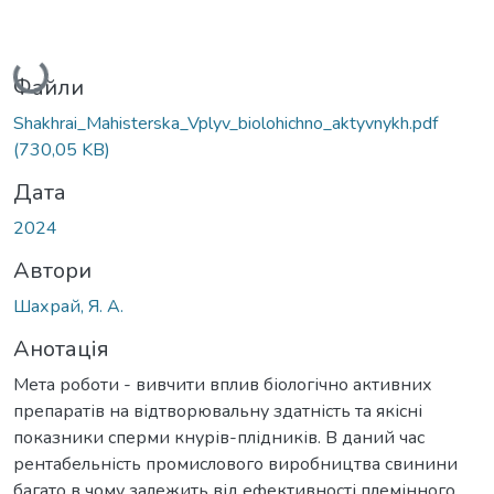
Вантажиться...
Файли
Shakhrai_Mahisterska_Vplyv_biolohichno_aktyvnykh.pdf
(730,05 KB)
Дата
2024
Автори
Шахрай, Я. А.
Анотація
Мета роботи - вивчити вплив біологічно активних
препаратів на відтворювальну здатність та якісні
показники сперми кнурів-плідників. В даний час
рентабельність промислового виробництва свинини
багато в чому залежить від ефективності племінного