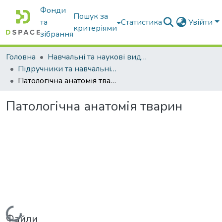
Фонди
Пошук за
та
Статистика
Увійти
критеріями
зібрання
Головна
Навчальні та наукові видання
Підручники та навчальні посібники
Патологічна анатомія тварин
Патологічна анатомія тварин
Вантажиться...
Файли