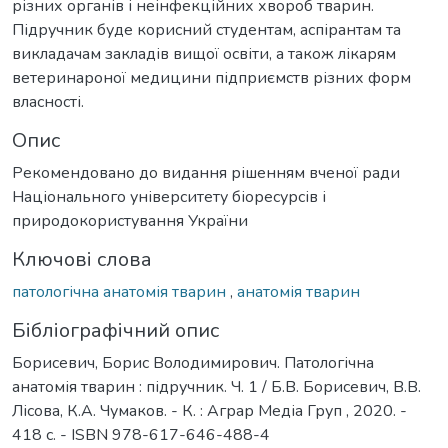
різних органів і неінфекційних хвороб тварин.
Підручник буде корисний студентам, аспірантам та
викладачам закладів вищої освіти, а також лікарям
ветеринароної медицини підприємств різних форм
власності.
Опис
Рекомендовано до видання рішенням вченої ради
Національного університету біоресурсів і
природокористування України
Ключові слова
патологічна анатомія тварин
,
анатомія тварин
Бібліографічний опис
Борисевич, Борис Володимирович. Патологічна
анатомія тварин : підручник. Ч. 1 / Б.В. Борисевич, В.В.
Лісова, К.А. Чумаков. - К. : Аграр Медіа Груп , 2020. -
418 с. - ISBN 978-617-646-488-4