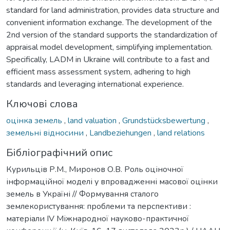
standard for land administration, provides data structure and
convenient information exchange. The development of the
2nd version of the standard supports the standardization of
appraisal model development, simplifying implementation.
Specifically, LADM in Ukraine will contribute to a fast and
efficient mass assessment system, adhering to high
standards and leveraging international experience.
Ключові слова
оцінка земель
,
land valuation
,
Grundstücksbewertung
,
земельні відносини
,
Landbeziehungen
,
land relations
Бібліографічний опис
Курильців Р.М., Миронов О.В. Роль оціночної
інформаційної моделі у впровадженні масової оцінки
земель в Україні // Формування сталого
землекористування: проблеми та перспективи :
матеріали ІV Міжнародної науково-практичної