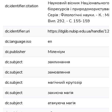
Науковий вісник Національного у
dc.identifier.citation
біоресурсів і природокористуванн
Серія : Філологічні науки. - К. : Мі
Вип. 292. - С. 155-159
dc.identifier.uri
https://dglib.nubip.edu.ua/handle/
dc.language.iso
en
dc.publisher
Міленіум
dc.subject
заклинання
dc.subject
замовляння
dc.subject
магічний кругозір
dc.subject
захисна магія
dc.subject
атакуюча магія