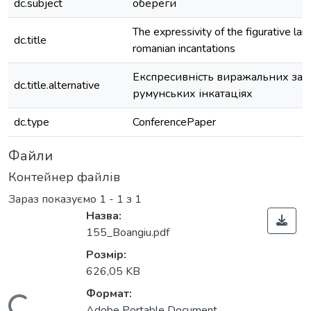
dc.subject
обереги
The expressivity of the figurative lan
dc.title
romanian incantations
Експресивність виражальних засо
dc.title.alternative
румунських інкатаціях
dc.type
ConferencePaper
Файли
Контейнер файлів
Зараз показуємо
1 - 1 з 1
Назва:
155_Boangiu.pdf
Розмір:
626,05 KB
Формат:
Adobe Portable Document