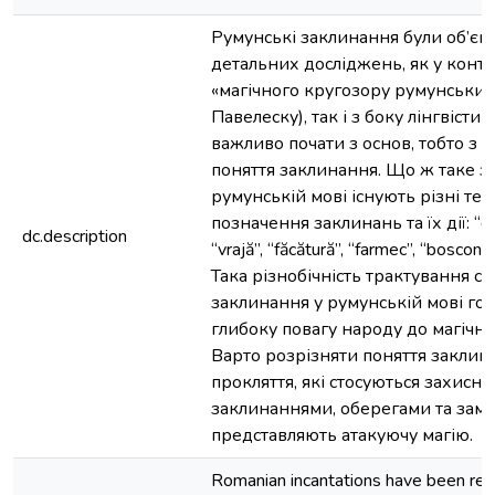
Румунські заклинання були об’єк
детальних досліджень, як у конте
«магічного кругозору румунських 
Павелеску), так і з боку лінгвістик
важливо почати з основ, тобто з 
поняття заклинання. Що ж таке з
румунській мові існують різні те
позначення заклинань та їх дії: “de
dc.description
“vrajă”, “făcătură”, “farmec”, “boscon”, 
Така різнобічність трактування сл
заклинання у румунській мові го
глибоку повагу народу до магічн
Варто розрізняти поняття заклин
прокляття, які стосуються захисної 
заклинаннями, оберегами та замо
представляють атакуючу магію.
Romanian incantations have been re