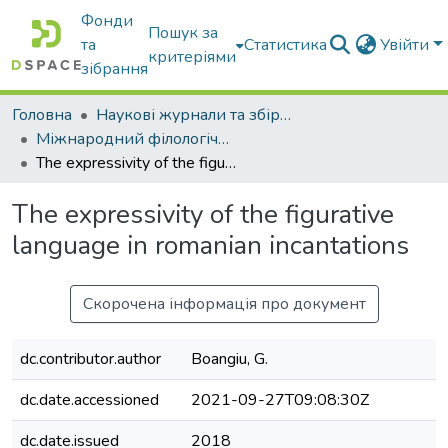
Фонди
Пошук за
та
Статистика
Увійти
критеріями
зібрання
Головна
Наукові журнали та збірники видань
Міжнародний філологічний часопис
The expressivity of the figurative language in romanian incantations
The expressivity of the figurative
language in romanian incantations
Скорочена інформація про документ
dc.contributor.author
Boangiu, G.
dc.date.accessioned
2021-09-27T09:08:30Z
dc.date.issued
2018