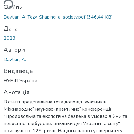
ься...
Файли
Davtian_A_Tezy_Shaping_a_society.pdf
(346,44 KB)
Дата
2023
Автори
Davtian, A.
Видавець
НУБіП України
Анотація
В статті представлена теза доповіді учасників
Міжнародної науково-практичної конференції
"Продовольча та екологічна безпека в умовах війни та
повоєнної відбудови: виклики для України та світу"
присвяченої 125-річчю Національного університету