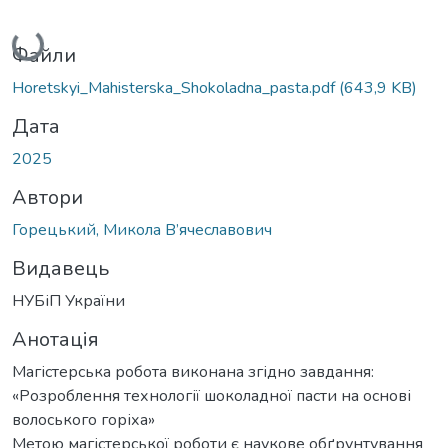
Вантажиться...
Файли
Horetskyi_Mahisterska_Shokoladna_pasta.pdf
(643,9 KB)
Дата
2025
Автори
Горецький, Микола В’ячеславович
Видавець
НУБіП України
Анотація
Магістерська робота виконана згідно завдання:
«Розроблення технології шоколадної пасти на основі
волоського горіха»
Метою магістерської роботи є наукове обґрунтування