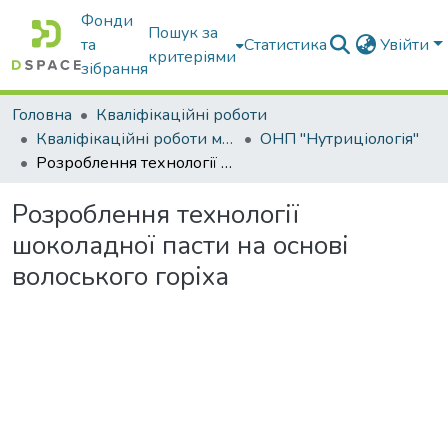
Фонди
Пошук за
та
Статистика
Увійти
критеріями
зібрання
Головна
Кваліфікаційні роботи
Кваліфікаційні роботи магістрів
ОНП "Нутриціологія"
Розроблення технології шоколадної пасти на основі волоського горіха
Розроблення технології
шоколадної пасти на основі
волоського горіха