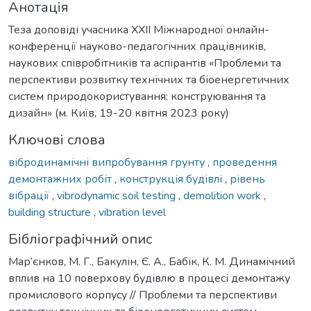
Анотація
Теза доповіді учасника ХXІI Міжнародної онлайн-
конференції науково-педагогічних працівників,
наукових співробітників та аспірантів «Проблеми та
перспективи розвитку технічних та біоенергетичних
систем природокористування: конструювання та
дизайн» (м. Київ, 19-20 квітня 2023 року)
Ключові слова
вібродинамічні випробування грунту
,
проведення
демонтажних робіт
,
конструкція будівлі
,
рівень
вібрації
,
vibrodynamic soil testing
,
demolition work
,
building structure
,
vibration level
Бібліографічний опис
Мар’єнков, М. Г., Бакулін, Є. А., Бабік, К. М. Динамічний
вплив на 10 поверхову будівлю в процесі демонтажу
промислового корпусу // Проблеми та перспективи