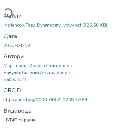
иться...
Файли
Marienkov_Tezy_Dynamichnyi_vplyv.pdf
(326,56 KB)
Дата
2023-04-19
Автори
Мар’єнков, Микола Григорович
Бакулін, Євгеній Анатолійович
Бабік, К. М.
ORCID
https://orcid.org/0000-0002-0238-5384
Видавець
НУБіП України