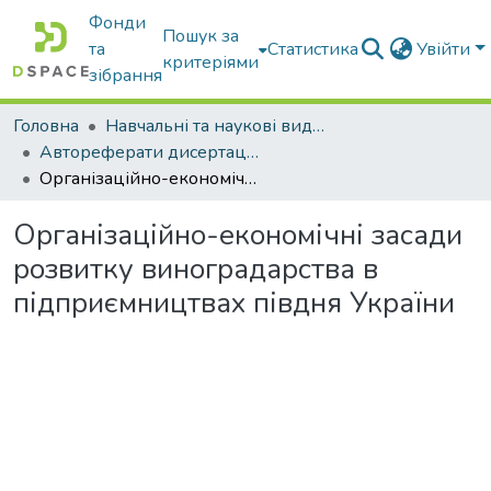
Фонди
Пошук за
та
Статистика
Увійти
критеріями
зібрання
Головна
Навчальні та наукові видання
Автореферати дисертацій та дисертації
Організаційно-економічні засади розвитку виноградарства в підприємництвах півдня України
Організаційно-економічні засади
розвитку виноградарства в
підприємництвах півдня України