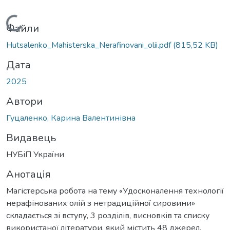
Вантажиться...
Файли
Hutsalenko_Mahisterska_Nerafinovani_olii.pdf
(815,52 KB)
Дата
2025
Автори
Гуцаленко, Карина Валентинівна
Видавець
НУБіП України
Анотація
Магістерська робота на тему «Удосконалення технології
нерафінованих олій з нетрадиційної сировини»
складається зі вступу, 3 розділів, висновків та списку
використаної літератури, який містить 48 джерел.