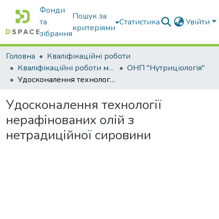
Фонди
Пошук за
та
Статистика
Увійти
критеріями
зібрання
Головна
Кваліфікаційні роботи
Кваліфікаційні роботи магістрів
ОНП "Нутриціологія"
Удосконалення технології нерафінованих олій з нетрадиційної сировини
Удосконалення технології
нерафінованих олій з
нетрадиційної сировини