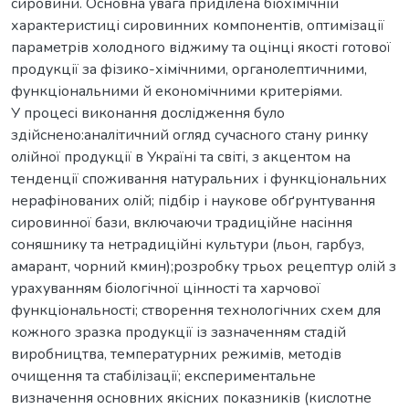
сировини. Основна увага приділена біохімічній
характеристиці сировинних компонентів, оптимізації
параметрів холодного віджиму та оцінці якості готової
продукції за фізико-хімічними, органолептичними,
функціональними й економічними критеріями.
У процесі виконання дослідження було
здійснено:аналітичний огляд сучасного стану ринку
олійної продукції в Україні та світі, з акцентом на
тенденції споживання натуральних і функціональних
нерафінованих олій; підбір і наукове обґрунтування
сировинної бази, включаючи традиційне насіння
соняшнику та нетрадиційні культури (льон, гарбуз,
амарант, чорний кмин);розробку трьох рецептур олій з
урахуванням біологічної цінності та харчової
функціональності; створення технологічних схем для
кожного зразка продукції із зазначенням стадій
виробництва, температурних режимів, методів
очищення та стабілізації; експериментальне
визначення основних якісних показників (кислотне