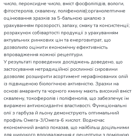
число, пероксидне число, вміст фосфоліпідів, вологи,
фітостеролів, сквалену, поліфенолів);органолептичне
оцінювання зразків за 5-бальною шкалою з
урахуванням прозорості, запаху, смаку та консистенції;
розрахунок собівартості продукції з урахуванням
актуальних ринкових цін та енерговитрат, що
дозволило оцінити економічну ефективність
впровадження кожної рецептури.
У результаті проведених досліджень доведено, що
застосування нетрадиційної рослинної сировини
дозволяє розширити асортимент нерафінованих олій
із підвищеною біологічною активністю. Зразки на
основі амаранту та чорного кмину мають високий вміст
сквалену, токоферолів і поліфенолів, що забезпечує їм
виражені антиоксидантні властивості. Функціональні
олії з гарбуза й льону демонструють оптимальний
профіль Омега-3/Омега-6 кислот. Водночас
економічний аналіз показав, що найбільш доцільними
для широкого впровадження є рецептури з помірною