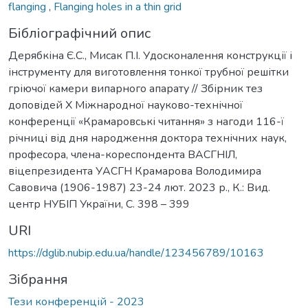
flanging
,
Flanging holes in a thin grid
Бібліографічний опис
Дерябкіна Є.С., Мисак П.І. Удосконалення конструкції і
інструменту для виготовлення тонкої трубної решітки
гріючої камери випарного апарату // Збірник тез
доповідей Х Міжнародної науково-технічної
конференції «Крамаровські читання» з нагоди 116-ї
річниці від дня народження доктора технічних наук,
професора, члена-кореспондента ВАСГНІЛ,
віцепрезидента УАСГН Крамарова Володимира
Савовича (1906-1987) 23-24 лют. 2023 р., К.: Вид.
центр НУБІП України, С. 398 – 399
URI
https://dglib.nubip.edu.ua/handle/123456789/10163
Зібрання
Тези конференцій - 2023