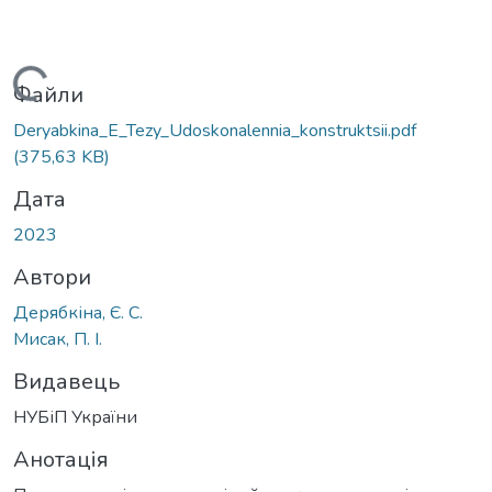
Вантажиться...
Файли
Deryabkina_E_Tezy_Udoskonalennia_konstruktsii.pdf
(375,63 KB)
Дата
2023
Автори
Дерябкіна, Є. С.
Мисак, П. І.
Видавець
НУБіП України
Анотація