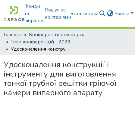
Фонди
Пошук за
та
Статистика
Увійти
критеріями
зібрання
Головна
Конференції та матеріали конференцій
Тези конференцій - 2023
Удосконалення конструкції і інструменту для виготовлення тонкої трубної решітки гріючої камери випарного апарату
Удосконалення конструкції і
інструменту для виготовлення
тонкої трубної решітки гріючої
камери випарного апарату