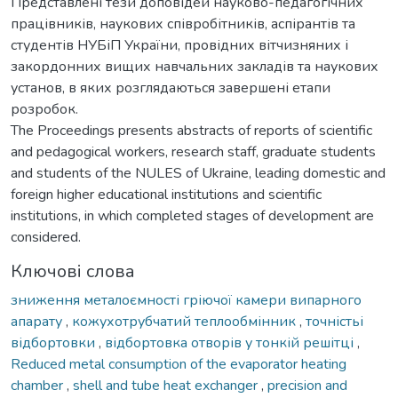
Представлені тези доповідей науково-педагогічних
працівників, наукових співробітників, аспірантів та
студентів НУБіП України, провідних вітчизняних і
закордонних вищих навчальних закладів та наукових
установ, в яких розглядаються завершені етапи
розробок.
The Proceedings presents abstracts of reports of scientific
and pedagogical workers, research staff, graduate students
and students of the NULES of Ukraine, leading domestic and
foreign higher educational institutions and scientific
institutions, in which completed stages of development are
considered.
Ключові слова
зниження металоємності гріючої камери випарного
апарату
,
кожухотрубчатий теплообмінник
,
точністьі
відбортовки
,
відбортовка отворів у тонкій решітці
,
Reduced metal consumption of the evaporator heating
chamber
,
shell and tube heat exchanger
,
precision and