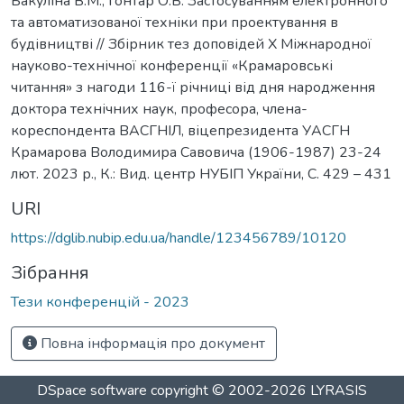
Бакуліна В.М., Гонтар О.В. Застосуванням електронного
та автоматизованої техніки при проектування в
будівництві // Збірник тез доповідей Х Міжнародної
науково-технічної конференції «Крамаровські
читання» з нагоди 116-ї річниці від дня народження
доктора технічних наук, професора, члена-
кореспондента ВАСГНІЛ, віцепрезидента УАСГН
Крамарова Володимира Савовича (1906-1987) 23-24
лют. 2023 р., К.: Вид. центр НУБІП України, С. 429 – 431
URI
https://dglib.nubip.edu.ua/handle/123456789/10120
Зібрання
Тези конференцій - 2023
Повна інформація про документ
DSpace software
copyright © 2002-2026
LYRASIS