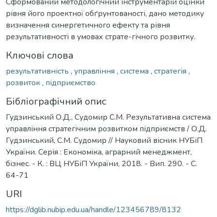
Сформований методологічний інструментарій оцінки
рівня його проектної обґрунтованості, дано методику
визначення синергетичного ефекту та рівня
результативності в умовах страте-гічного розвитку.
Ключові слова
результативність
,
управління
,
система
,
стратегія
,
розвиток
,
підприємство
Бібліографічний опис
Гудзинський О.Д., Судомир С.М. Результативна система
управління стратегічним розвитком підприємств / О.Д.
Гудзинський, С.М. Судомир // Науковий вісник НУБіП
України. Серія : Економіка, аграрний менеджмент,
бізнес. - К. : ВЦ НУБіП України, 2018. - Вип. 290. - С.
64-71
URI
https://dglib.nubip.edu.ua/handle/123456789/8132