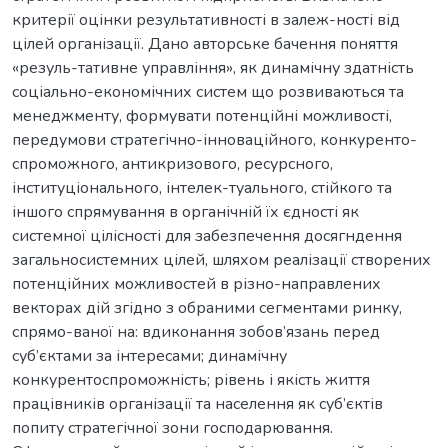
критерії оцінки результативності в залеж-ності від
цілей організації. Дано авторське бачення поняття
«резуль-тативне управління», як динамічну здатність
соціально-економічних систем що розвиваються та
менеджменту, формувати потенційні можливості,
передумови стратегічно-інноваційного, конкуренто-
спроможного, антикризового, ресурсного,
інституціонального, інтелек-туального, стійкого та
іншого спрямування в органічній їх єдності як
системної цілісності для забезпечення досягндення
загальносистемних цілей, шляхом реалізації створених
потенційних можливостей в різно-направлених
векторах дій згідно з обраними сегментами ринку,
спрямо-ваної на: вдиконання зобов’язань перед
суб’єктами за інтересами; динамічну
конкурентоспроможність; рівень і якість життя
працівників організації та населення як суб’єктів
попиту стратегічної зони господарювання.