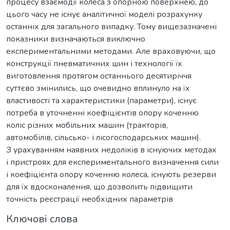
процесу взаємодії колеса з опорною поверхнею, до
цього часу не існує аналітичної моделі розрахунку
останніх для загального випадку. Тому вищезазначені
показники визначаються виключно
експериментальними методами. Але враховуючи, що
конструкції пневматичних шин і технології їх
виготовлення протягом останнього десятиріччя
суттєво змінились, що очевидно вплинуло на їх
властивості та характеристики (параметри), існує
потреба в уточненні коефіцієнтів опору коченню
коліс різних мобільних машин (тракторів,
автомобілів, сільсько- і лісогосподарських машин).
З урахуванням наявних недоліків в існуючих методах
і пристроях для експериментального визначення сили
і коефіцієнта опору коченню колеса, існують резерви
для їх вдосконалення, що дозволить підвищити
точність реєстрації необхідних параметрів
Ключові слова