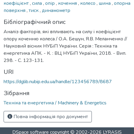
коефіцієнт
,
сила
,
опір
,
кочення
,
колесо
,
шина
,
опорна
поверхня
,
тиск
,
динамометр
Бібліографічний опис
Аналіз факторів, які впливають на силу і коефіцієнт
опору коченню колеса / О.А. Бешун, Я.В. Меланченко //
Науковий вісник НУБіП України. Серія : Техніка та
енергетика АПК. - К. : ВЦ НУБіП України, 2018. - Вип.
298. - С. 123-131.
URI
https://dglib.nubip.edu.ua/handle/123456789/8687
Зібрання
Техніка та енергетика / Machinery & Energetics
Повна інформація про документ
DSpace software
copyright © 2002-2026
LYRASIS