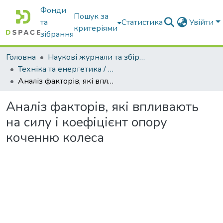
Фонди
Пошук за
та
Статистика
Увійти
критеріями
зібрання
Головна
Наукові журнали та збірники видань
Техніка та енергетика / Machinery & Energetics
Аналіз факторів, які впливають на силу і коефіцієнт опору коченню колеса
Аналіз факторів, які впливають
на силу і коефіцієнт опору
коченню колеса