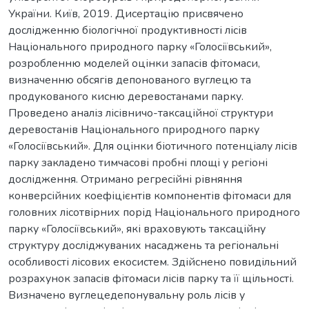
України. Київ, 2019. Дисертацію присвячено
дослідженню біологічної продуктивності лісів
Національного природного парку «Голосіївський»,
розробленню моделей оцінки запасів фітомаси,
визначенню обсягів депонованого вуглецю та
продукованого кисню деревостанами парку.
Проведено аналіз лісівничо-таксаційної структури
деревостанів Національного природного парку
«Голосіївський». Для оцінки біотичного потенціалу лісів
парку закладено тимчасові пробні площі у регіоні
дослідження. Отримано регресійні рівняння
конверсійних коефіцієнтів компонентів фітомаси для
головних лісотвірних порід Національного природного
парку «Голосіївський», які враховують таксаційну
структуру досліджуваних насаджень та регіональні
особливості лісових екосистем. Здійснено повидільний
розрахунок запасів фітомаси лісів парку та її щільності.
Визначено вуглецедепонувальну роль лісів у