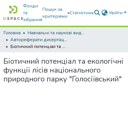
Фонди
Пошук за
та
Статистика
Увійти
критеріями
зібрання
Головна
Навчальні та наукові видання
Автореферати дисертацій та дисертації
Біотичний потенціал та екологічні функції лісів національного природного парку "Голосіївський"
Біотичний потенціал та екологічні
функції лісів національного
природного парку "Голосіївський"