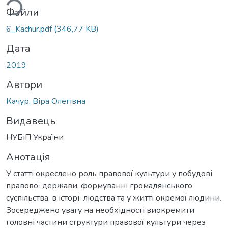
Файли
6_Kachur.pdf
(346,77 KB)
Дата
2019
Автори
Качур, Віра Олегівна
Видавець
НУБіП України
Анотація
У статті окреслено роль правової культури у побудові
правової держави, формуванні громадянського
суспільства, в історії людства та у житті окремої людини.
Зосереджено увагу на необхідності виокремити
головні частини структури правової культури через