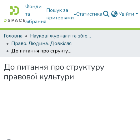
Фонди
Пошук за
та
Статистика
Увійти
критеріями
зібрання
Головна
Наукові журнали та збірники видань
Право. Людина. Довкілля.
До питання про структуру правової культури
До питання про структуру
правової культури
ься...