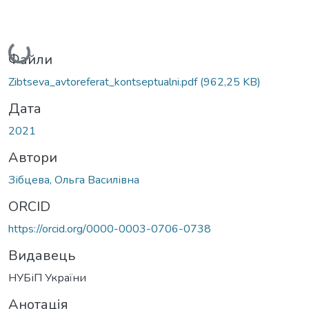
Вантажиться...
Файли
Zibtseva_avtoreferat_kontseptualni.pdf
(962,25 KB)
Дата
2021
Автори
Зібцева, Ольга Василівна
ORCID
https://orcid.org/0000-0003-0706-0738
Видавець
НУБіП України
Анотація