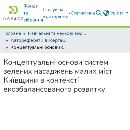
Фонди
Пошук за
та
Статистика
Увійти
критеріями
зібрання
Головна
Навчальні та наукові видання
Автореферати дисертацій та дисертації
Концептуальні основи систем зелених насаджень малих міст Київщини в контексті екозбалансованого розвитку
Концептуальні основи систем
зелених насаджень малих міст
Київщини в контексті
екозбалансованого розвитку