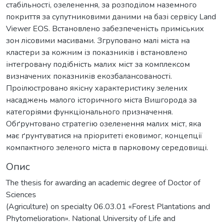
стабільності, озеленення, за розподілом наземного
покриття за супутниковими даними на базі сервісу Land
Viewer EOS. Встановлено забезпеченість приміських
зон лісовими масивами. Згруповано малі міста на
кластери за кожним із показників і встановлено
інтегровану подібність малих міст за комплексом
визначених показників екозбалансованості.
Проілюстровано якісну характеристику зелених
насаджень малого історичного міста Вишгорода за
категоріями функціонального призначення.
Обґрунтовано стратегію озеленення малих міст, яка
має ґрунтуватися на пріоритеті ековимог, концепції
компактного зеленого міста в парковому середовищі.
Опис
The thesis for awarding an academic degree of Doctor of
Sciences
(Agriculture) on specialty 06.03.01 «Forest Plantations and
Phytomelioration». National University of Life and