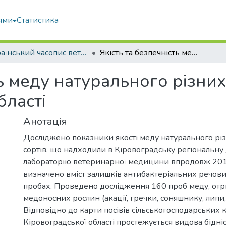
ями
Статистика
Український часопис ветеринарних наук
Якість та безпечність меду натурального різних сортів, отриманого В Кіровоградській області
ть меду натурального різних
бласті
Анотація
Досліджено показники якості меду натурального рі
сортів, що надходили в Кіровоградську регіональн
лабораторію ветеринарної медицини впродовж 201
визначено вміст залишків антибактеріальних речови
пробах. Проведено дослідження 160 проб меду, отр
медоносних рослин (акації, гречки, соняшнику, липи, 
Відповідно до карти посівів сільськогосподарських 
Кіровоградської області простежується видова бідні