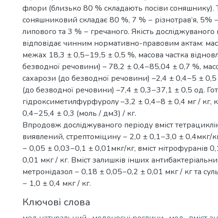
флори (близько 80 % складають посіви соняшнику).
соняшниковий складає 80 %, 7 % − різнотрав’я, 5% −
липового та 3 % − гречаного. Якість досліджуваного
відповідає чинним нормативно-правовим актам: мас
межах 18,3 ± 0,5−19,5 ± 0,5 %, масова частка відно
безводної речовини) – 78,2 ± 0,4−85,04 ± 0,7 %, мас
сахарози (до безводної речовини) –2,4 ± 0,4−5 ± 0,5
(до безводної речовини) –7,4 ± 0,3−37,1 ± 0,5 од. Гот
гідроксиметилфурфуролу –3,2 ± 0,4−8 ± 0,4 мг / кг, к
0,4−25,4 ± 0,3 (моль / дм3) / кг.
Впродовж досліджуваного періоду вміст тетрациклін
виявлений, стрептоміцину − 2,0 ± 0,1−3,0 ± 0,4мкг/
− 0,05 ± 0,03−0,1 ± 0,01мкг/кг, вміст нітрофуранів 0
0,01 мкг / кг. Вміст залишків інших антибактеріальн
метронідазол − 0,18 ± 0,05−0,2 ± 0,01 мкг / кг та сул
− 1,0 ± 0,4 мкг / кг.
Ключові слова