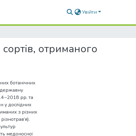
Увійти
 сортів, отриманого
зних ботанічних
у державну
4−2018 рр. та
н у дослідних
иманих з різних
різнотрав’я).
культур
сть медоносної