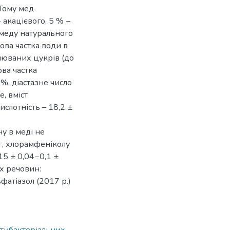
 Тому мед
 акацієвого, 5 % −
 меду натурального
ова частка води в
влюваних цукрів (до
ова частка
 %, діастазне число
е, вміст
ислотність – 18,2 ±
у в меді не
кг, хлорамфеніколу
,15 ± 0,04−0,1 ±
их речовин:
ьфатіазол (2017 р.)