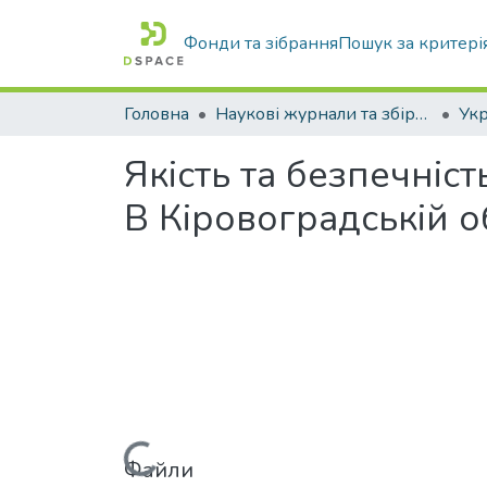
Фонди та зібрання
Пошук за критері
Головна
Наукові журнали та збірники видань
Якість та безпечніс
В Кіровоградській о
Файли