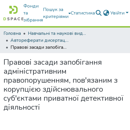
Фонди
Пошук за
та
Статистика
Увійти
критеріями
зібрання
Головна
Навчальні та наукові видання
Автореферати дисертацій та дисертації
Правові засади запобігання адміністративним правопорушенням, пов'язаним з корупцією здійснювального суб'єктами приватної детективної діяльності
Правові засади запобігання
адміністративним
правопорушенням, пов'язаним з
корупцією здійснювального
суб'єктами приватної детективної
діяльності