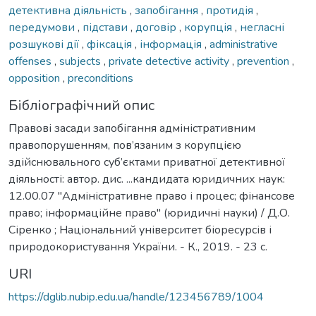
детективна діяльність
,
запобігання
,
протидія
,
передумови
,
підстави
,
договір
,
корупція
,
негласні
розшукові дії
,
фіксація
,
інформація
,
administrative
offenses
,
subjects
,
private detective activity
,
prevention
,
opposition
,
preconditions
Бібліографічний опис
Правові засади запобігання адміністративним
правопорушенням, пов’язаним з корупцією
здійснювального суб’єктами приватної детективної
діяльності: автор. дис. ...кандидата юридичних наук:
12.00.07 "Адміністративне право і процес; фінансове
право; інформаційне право" (юридичні науки) / Д.О.
Сіренко ; Національний університет біоресурсів і
природокористування України. - К., 2019. - 23 с.
URI
https://dglib.nubip.edu.ua/handle/123456789/1004