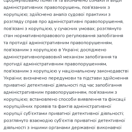
сформульовано поняття та визначено ознаки й види
адміністративних правопорушень, пов’язаних з
корупцією; здійснено аналіз судової практики з
розгляду справ про адміністративні правопорушення,
пов’язані з корупцією, у сучасних умовах; розглянуто
стан нормативноправового регулювання запобігання
та протидії адміністративним правопорушенням,
пов’язаним з корупцією в Україні; досліджено
адміністративноправовий механізм запобігання та
протидії адміністративним правопорушенням,
пов’язаним з корупцією у національному законодавстві
України; визначено передумови та підстави здійснення
приватної детективної діяльності під час запобігання
адміністративним правопорушенням, пов’язаним з
корупцією; встановлено способи виявлення та фіксації
корупційних проявів та фактів адміністративної
корупції суб’єктами приватної детективної діяльності;
розглянуто взаємодію суб’єктів приватної детективної
діяльності з іншими органами державної виконавчої