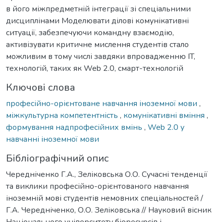
в його міжпредметній інтеграції зі спеціальними
дисциплінами Моделювати ділові комунікативні
ситуації, забезпечуючи командну взаємодію,
активізувати критичне мислення студентів стало
можливим в тому числі завдяки впровадженню IT,
технологій, таких як Web 2.0, смарт-технологій
Ключові слова
професійно-орієнтоване навчання іноземної мови
,
міжкультурна компетентність
,
комунікативні вміння
,
формування надпрофесійних вмінь
,
Web 2.0 у
навчанні іноземної мови
Бібліографічний опис
Чередніченко Г.А., Зеліковська О.О. Cучасні тенденції
та виклики професійно-орієнтованого навчання
іноземній мові студентів немовних спеціальностей /
Г.А. Чередніченко, О.О. Зеліковська // Науковий вісник
Національного університету біоресурсів і