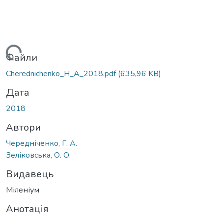
житься...
Файли
Cherednichenko_H_A_2018.pdf
(635,96 KB)
Дата
2018
Автори
Чередніченко, Г. А.
Зеліковська, О. О.
Видавець
Міленіум
Анотація