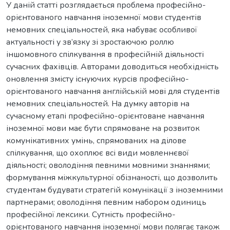
У даній статті розглядається проблема професійно-
орієнтованого навчання іноземної мови студентів
немовних спеціальностей, яка набуває особливої
актуальності у зв’язку зі зростаючою роллю
іншомовного спілкування в професійній діяльності
сучасних фахівців. Авторами доводиться необхідність
оновлення змісту існуючих курсів професійно-
орієнтованого навчання англійській мові для студентів
немовних спеціальностей. На думку авторів на
сучасному етапі професійно-орієнтоване навчання
іноземної мови має бути спрямоване на розвиток
комунікативних умінь, спрямованих на ділове
спілкування, що охоплює всі види мовленнєвої
діяльності; oволодіння певними мовними знаннями;
формування міжкультурної обізнаності, що дозволить
студентам будувати стратегій комунікації з іноземними
партнерами; oволодіння певним набором одиниць
професійної лексики. Сутність професійно-
орієнтованого навчання іноземної мови полягає також