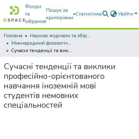
Фонди
Пошук за
та
Статистика
Увійти
критеріями
зібрання
Головна
Наукові журнали та збірники видань
Міжнародний філологічний часопис
Cучасні тенденції та виклики професійно-орієнтованого навчання іноземній мові студентів немовних спеціальностей
Cучасні тенденції та виклики
професійно-орієнтованого
навчання іноземній мові
студентів немовних
спеціальностей