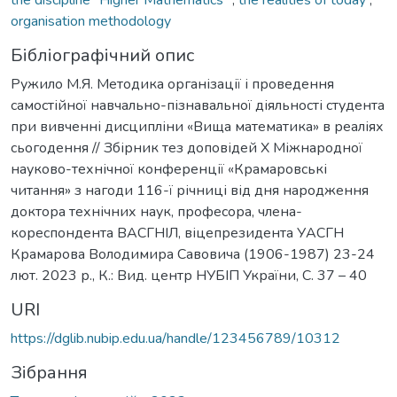
organisation methodology
Бібліографічний опис
Ружило М.Я. Методика організації і проведення
самостійної навчально-пізнавальної діяльності студента
при вивченні дисципліни «Вища математика» в реаліях
сьогодення // Збірник тез доповідей Х Міжнародної
науково-технічної конференції «Крамаровські
читання» з нагоди 116-ї річниці від дня народження
доктора технічних наук, професора, члена-
кореспондента ВАСГНІЛ, віцепрезидента УАСГН
Крамарова Володимира Савовича (1906-1987) 23-24
лют. 2023 р., К.: Вид. центр НУБІП України, С. 37 – 40
URI
https://dglib.nubip.edu.ua/handle/123456789/10312
Зібрання