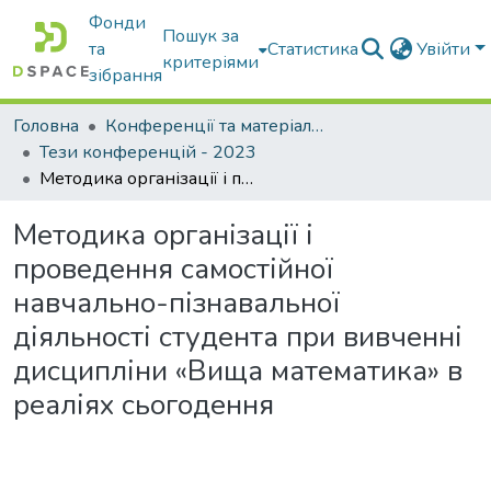
Фонди
Пошук за
та
Статистика
Увійти
критеріями
зібрання
Головна
Конференції та матеріали конференцій
Тези конференцій - 2023
Методика організації і проведення самостійної навчально-пізнавальної діяльності студента при вивченні дисципліни «Вища математика» в реаліях сьогодення
Методика організації і
проведення самостійної
навчально-пізнавальної
діяльності студента при вивченні
дисципліни «Вища математика» в
реаліях сьогодення