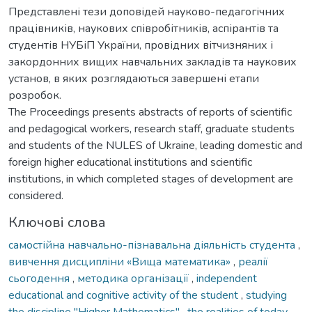
Представлені тези доповідей науково-педагогічних
працівників, наукових співробітників, аспірантів та
студентів НУБіП України, провідних вітчизняних і
закордонних вищих навчальних закладів та наукових
установ, в яких розглядаються завершені етапи
розробок.
The Proceedings presents abstracts of reports of scientific
and pedagogical workers, research staff, graduate students
and students of the NULES of Ukraine, leading domestic and
foreign higher educational institutions and scientific
institutions, in which completed stages of development are
considered.
Ключові слова
самостійна навчально-пізнавальна діяльність студента
,
вивчення дисципліни «Вища математика»
,
реалії
сьогодення
,
методика організації
,
independent
educational and cognitive activity of the student
,
studying
the discipline "Higher Mathematics"
,
the realities of today
,