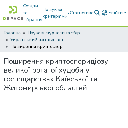
Фонди
Пошук за
та
Статистика
Увійти
критеріями
зібрання
Головна
Наукові журнали та збірники видань
Український часопис ветеринарних наук
Поширення криптоспоридіозу великої рогатої худоби у господарствах Київської та Житомирської областей
Поширення криптоспоридіозу
великої рогатої худоби у
господарствах Київської та
Житомирської областей