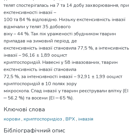
телят спостерігалась на 7 та 14 добу захворювання, при
екстенсивності інвазії –
100 та 84 % відповідно. Низьку екстенсивність інвазії
відмічали у телят 35 добового
віку – 44 %. Так пік ураженості збудником тварин
припадав на зимовий період, де
екстенсивність інвазії становила 77,5 %, а інтенсивність
інвазії – 96,16 ± 1,89 ооцист
криптоспоридій. Навесні у 58 інвазованих, тварин
екстенсивність інвазії становила
72,5 %, за інтенсивності інвазії – 92,91 ± 1,99 ооцист
криптоспоридій в 10 полях зору
мікроскопа. Спад інвазії у тварин реєстрували влітку (ЕІ
‒ 56,2 %) та восени (ЕІ ‒ 65 %).
Ключові слова
корови
,
криптоспоридіоз
,
ВРХ
,
інвазія
Бібліографічний опис