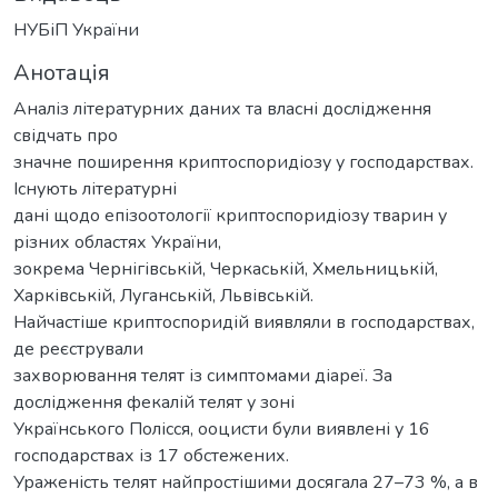
НУБіП України
Анотація
Аналіз літературних даних та власні дослідження
свідчать про
значне поширення криптоспоридіозу у господарствах.
Існують літературні
дані щодо епізоотології криптоспоридіозу тварин у
різних областях України,
зокрема Чернігівській, Черкаській, Хмельницькій,
Харківській, Луганській, Львівській.
Найчастіше криптоспоридій виявляли в господарствах,
де реєстрували
захворювання телят із симптомами діареї. За
дослідження фекалій телят у зоні
Українського Полісся, ооцисти були виявлені у 16
господарствах із 17 обстежених.
Ураженість телят найпростішими досягала 27–73 %, а в