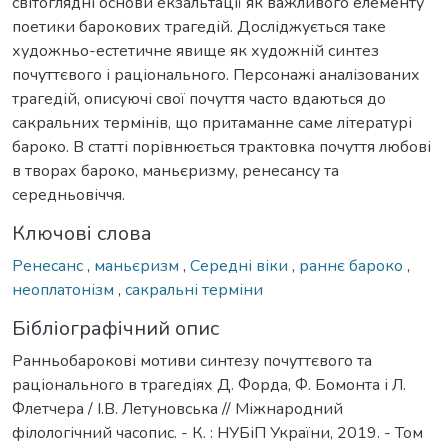
світоглядні основи екзальтації як важливого елементу
поетики барокових трагедій. Досліджується таке
художньо-естетичне явище як художній синтез
почуттєвого і раціонального. Персонажі аналізованих
трагедій, описуючі свої почуття часто вдаються до
сакральних термінів, що притаманне саме літературі
бароко. В статті порівнюється трактовка почуття любові
в творах бароко, маньєризму, ренесансу та
середньовіччя.
Ключові слова
Ренесанс
,
маньєризм
,
Середні віки
,
раннє бароко
,
неоплатонізм
,
сакральні терміни
Бібліографічний опис
Ранньобарокові мотиви синтезу почуттєвого та
раціонального в трагедіях Д. Форда, Ф. Бомонта і Л.
Флетчера / І.В. Летуновська // Міжнародний
філологічний часопис. - К. : НУБіП України, 2019. - Том