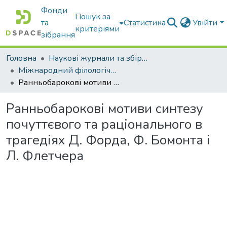
Фонди
Пошук за
та
Статистика
Увійти
критеріями
зібрання
Головна
Наукові журнали та збірники видань
Міжнародний філологічний часопис
Ранньобарокові мотиви синтезу почуттєвого та раціонального в трагедіях Д. Форда, Ф. Бомонта і Л. Флетчера
Ранньобарокові мотиви синтезу
почуттєвого та раціонального в
трагедіях Д. Форда, Ф. Бомонта і
Л. Флетчера