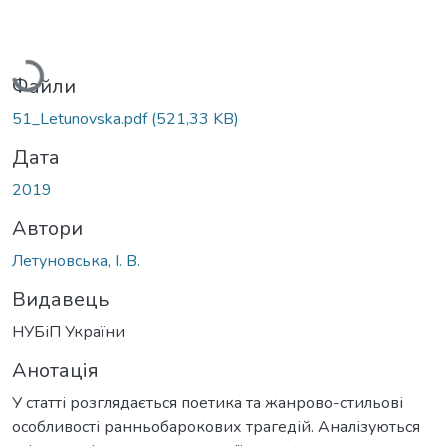
Вантажиться...
Файли
51_Letunovska.pdf
(521,33 KB)
Дата
2019
Автори
Летуновська, І. В.
Видавець
НУБіП України
Анотація
У статті розглядається поетика та жанрово-стильові
особливості ранньобарокових трагедій. Аналізуються