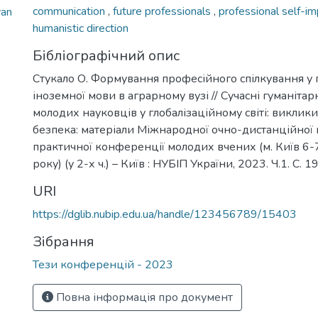
communication
,
future professionals
,
professional self-
van
humanistic direction
Бібліографічний опис
Стукало О. Формування професійного спілкування у
іноземної мови в аграрному вузі // Сучасні гуманіта
молодих науковців у глобалізаційному світі: виклики,
безпека: матеріали Міжнародної очно-дистанційної
практичної конференції молодих вчених (м. Київ 6-
року) (у 2-х ч.) – Київ : НУБІП України, 2023. Ч.1. С. 1
URI
https://dglib.nubip.edu.ua/handle/123456789/15403
Зібрання
Тези конференцій - 2023
Повна інформація про документ