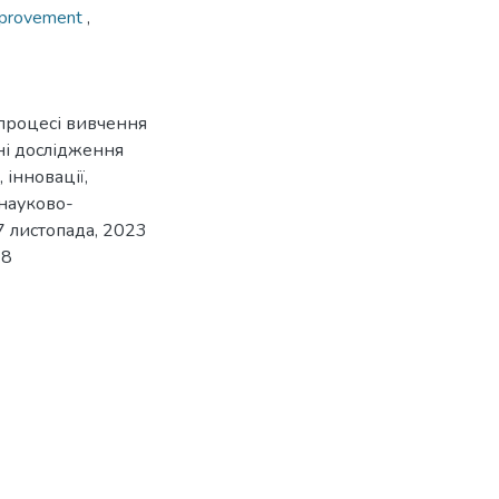
improvement
,
 процесі вивчення
рні дослідження
 інновації,
 науково-
7 листопада, 2023
98