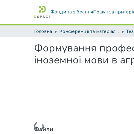
Фонди та зібрання
Пошук за критері
Головна
Конференції та матеріали конференцій
Тез
Формування професі
іноземної мови в аг
Вантажиться...
Файли