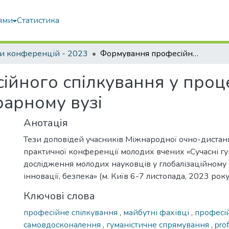
ями
Статистика
и конференцій - 2023
Формування професійного спілкування у процесі вивчення іноземної мови в аграрному вузі
йного спілкування у проц
рарному вузі
Анотація
Тези доповідей учасників Міжнародної очно-дистан
практичної конференції молодих вчених «Сучасні гу
дослідження молодих науковців у глобалізаційному с
інновації, безпека» (м. Київ 6-7 листопада, 2023 року
Ключові слова
професійне спілкування
,
майбутні фахівці
,
професі
самовдосконалення
,
гуманістичне спрямування
,
pro