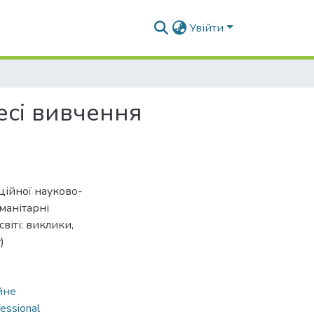
Увійти
есі вивчення
ційної науково-
манітарні
віті: виклики,
)
йне
fessional