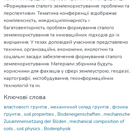
«Формування сталого землекористування: проблеми та
перспективи». Тематика конференції відображає
комплексність, міждисциплінарність і
багатовекторність проблем формування сталого
землекористування та інноваційних підходів до їх
вирішення. У тезах доповідей учасників представлено
технічні, організаційні, економічні, екологічні та
соціальні засади забезпечення формування сталого
землекористування. Матеріали збірника будуть
корисними для фахівців у сфері землеустрою, геодезії,
картографії, містобудування, геоінформаційних
технологій та ін.
Ключові слова
властивості грунтів
,
механічний склад грунтів
,
фізика
ґрунтів
,
soil properties
,
Bodeneigenschaften
,
mechanische
Zusammensetzung der Böden
,
mechanical composition of
soils
,
soil physics
,
Bodenphysik