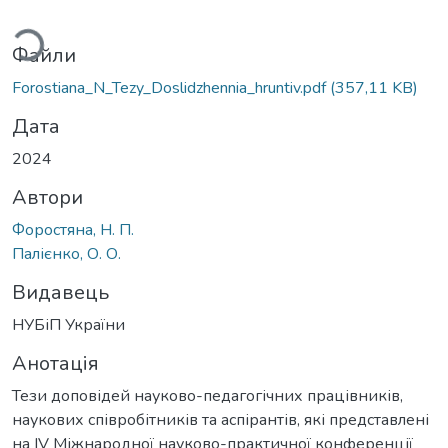
иться...
Файли
Forostiana_N_Tezy_Doslidzhennia_hruntiv.pdf
(357,11 KB)
Дата
2024
Автори
Форостяна, Н. П.
Палієнко, О. О.
Видавець
НУБіП України
Анотація
Тези доповідей науково-педагогічних працівників,
наукових співробітників та аспірантів, які представлені
на IV Міжнародної науково-практичної конференції