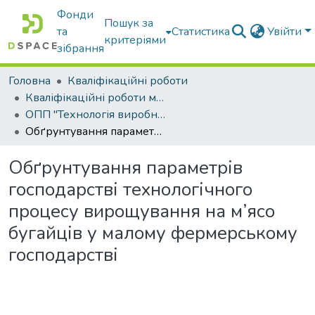
Фонди
Пошук за
та
Статистика
Увійти
критеріями
зібрання
Головна
Кваліфікаційні роботи
Кваліфікаційні роботи магістрів
ОПП "Технологія виробництва і переробки продукції тваринництва"
Обґрунтування параметрів господарстві технологічного процесу вирощування на м’ясо бугайців у малому фермерському господарстві
Обґрунтування параметрів
господарстві технологічного
процесу вирощування на м’ясо
бугайців у малому фермерському
господарстві