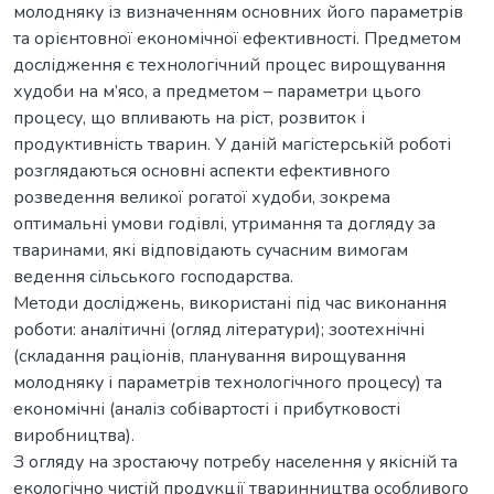
молодняку із визначенням основних його параметрів
та орієнтовної економічної ефективності. Предметом
дослідження є технологічний процес вирощування
худоби на м’ясо, а предметом – параметри цього
процесу, що впливають на ріст, розвиток і
продуктивність тварин. У даній магістерській роботі
розглядаються основні аспекти ефективного
розведення великої рогатої худоби, зокрема
оптимальні умови годівлі, утримання та догляду за
тваринами, які відповідають сучасним вимогам
ведення сільського господарства.
Методи досліджень, використані під час виконання
роботи: аналітичні (огляд літератури); зоотехнічні
(складання раціонів, планування вирощування
молодняку і параметрів технологічного процесу) та
економічні (аналіз собівартості і прибутковості
виробництва).
З огляду на зростаючу потребу населення у якісній та
екологічно чистій продукції тваринництва особливого