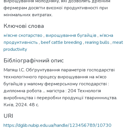
вирощування молодняку, які дозволять дрібним
фермерам досягти високої продуктивності при
мінімальних витратах.
Ключові слова
м’ясне скотарство
,
вирощування бугайців
,
м’ясна
продуктивність
,
beef cattle breeding
,
rearing bulls
,
meat
productivity
Бібліографічний опис
Матяш І.С. Обґрунтування параметрів господарстві
технологічного процесу вирощування на м’ясо
бугайців у малому фермерському господарстві :
дипломна робота ... магістра : 204 Технологія
виробництва і переробки продукції тваринництва.
Київ, 2024. 48 с.
URI
https://dglib.nubip.edu.ua/handle/123456789/10730