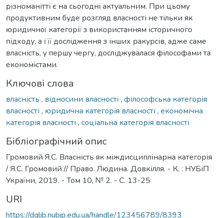
різноманітті є на сьогодні актуальним. При цьому
продуктивним буде розгляд власності не тільки як
юридичної категорії з використанням історичного
підходу, а і її дослідження з інших ракурсів, адже саме
власність, у першу чергу, досліджувалася філософами та
економістами.
Ключові слова
власність
,
відносини власності
,
філософська категорія
власності
,
юридична категорія власності
,
економічна
категорія власності
,
соціальна категорія власності
Бібліографічний опис
Громовий Я.С. Власність як міждисциплінарна категорія
/ Я.С. Громовий // Право. Людина. Довкілля. - К. : НУБіП
України, 2019. - Том 10, № 2. - С. 13-25
URI
https://dglib.nubip.edu.ua/handle/123456789/8393