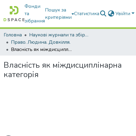
Фонди
Пошук за
та
Статистика
Увійти
критеріями
зібрання
Головна
Наукові журнали та збірники видань
Право. Людина. Довкілля.
Власність як міждисциплінарна категорія
Власність як міждисциплінарна
категорія
иться...