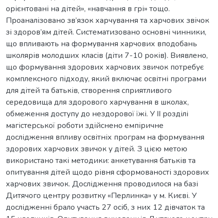
орієнтовані на дітей», «навчання в грі» тощо.
Проаналізовано зв’язок харчування та харчових звічок
зі здоров’ям дітей. Систематизовано основні чинники,
що впливають на формування харчових вподобань
школярів молодших класів (діти 7-10 років). Виявлено,
що формування здорових харчових звичок потребує
комплексного підходу, який включає освітні програми
для дітей та батьків, створення сприятливого
середовища для здорового харчування в школах,
обмеження доступу до нездорової їжі. У ІІ розділі
магістерської роботи здійснено емпіричне
дослідження впливу освітніх програм на формування
здорових харчових звичок у дітей. З цією метою
використано такі методики: анкетування батьків та
опитування дітей щодо рівня сформованості здорових
харчових звичок. Дослідження проводилося на базі
Дитячого центру розвитку «Перлинка» у м. Києві. У
дослідженні брало участь 27 осіб, з них 12 дівчаток та