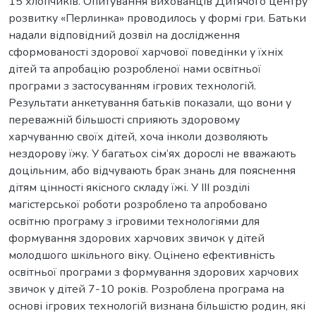
15 хлопчиків. Опитування вихованців Дитячого центру
розвитку «Перлинка» проводилось у формі гри. Батьки
надали відповідний дозвіл на дослідження
сформованості здорової харчової поведінки у їхніх
дітей та апробацію розробленої нами освітньої
програми з застосуванням ігрових технологій.
Результати анкетування батьків показали, що вони у
переважній більшості сприяють здоровому
харчуванню своїх дітей, хоча інколи дозволяють
нездорову їжу. У багатьох сім’ях дорослі не вважають
доцільним, або відчувають брак знань для пояснення
дітям цінності якісного складу їжі. У ІІІ розділі
магістерської роботи розроблено та апробовано
освітню програму з ігровими технологіями для
формування здорових харчових звичок у дітей
молодшого шкільного віку. Оцінено ефективність
освітньої програми з формування здорових харчових
звичок у дітей 7-10 років. Розроблена програма на
основі ігрових технологій визнана більшістю родин, які