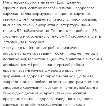
Магістерська робота на тему «Дослідження
ефективності освітніх програм з питань здорового
харчування для формування здорових харчових
звичок у дітей» складається із вступу, трьох розділів,
висновків, списку використаної літератури, який
містить 52 найменування. Повний текст роботи – 53
сторінки, з них основного тексту – 47 сторінок, містить
2 таблиці та 6 рисунків.
У вступі до магістерської роботи визначені
актуальність, мета, завдання, об’єкт, предмет, методи
дослідження, теоретична цінність, практичне значення
дослідження. У І розділі магістерської роботи
проаналізовані наукові джерела з проблеми
формування здорових харчових звичок у дітей та,
зокрема, стан розроблення освітніх програм з питань
здорового харчування; розкрити поняття, пов’язані з
темою дослідження: «харчові звички», «освітні
програми з питань здорової поведінки», «здорове
харчування дітей», «психоедукація», «підходи,