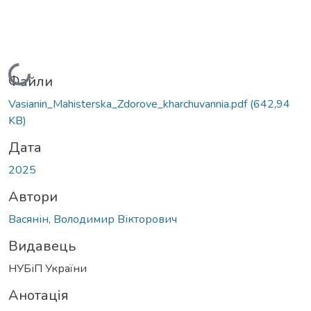
Вантажиться...
Файли
Vasianin_Mahisterska_Zdorove_kharchuvannia.pdf
(642,94
KB)
Дата
2025
Автори
Васянін, Володимир Вікторович
Видавець
НУБіП України
Анотація