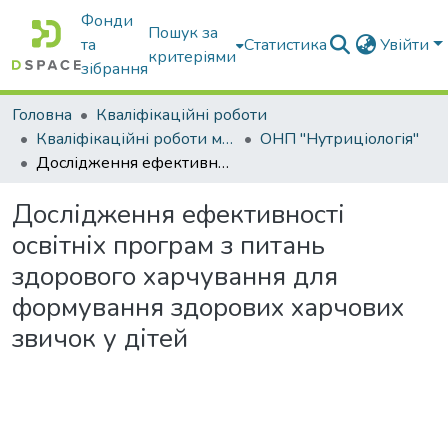
Фонди
Пошук за
та
Статистика
Увійти
критеріями
зібрання
Головна
Кваліфікаційні роботи
Кваліфікаційні роботи магістрів
ОНП "Нутриціологія"
Дослідження ефективності освітніх програм з питань здорового харчування для формування здорових харчових звичок у дітей
Дослідження ефективності
освітніх програм з питань
здорового харчування для
формування здорових харчових
звичок у дітей