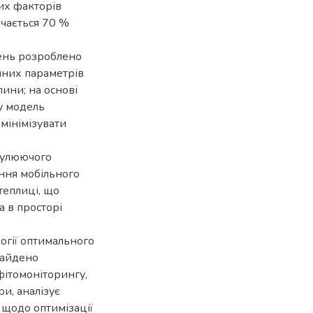
их факторів
ачається 70 %
ень розроблено
чних параметрів
лини; на основі
у модель
мінімізувати
имулюючого
ння мобільного
теплиці, що
 в просторі
огії оптимального
найдено
фітомоніторингу,
и, аналізує
 щодо оптимізації