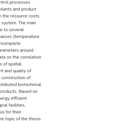
ntrol processes
 plants and product
n the resource costs
l system. The main
ue to several
urbances (temperature
 incomplete
parameters around
ata on the correlation
 of spatial
nt and quality of
e construction of
stributed biotechnical
e products. Based on
nergy efficient
al facilities,
is for their
he topic of the thesis