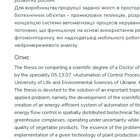
розвитку рослин.
Для виробництва продукції заданої якості в просто
біотехнічних об’єктах – промислових теплицях, роз
концепцію системи автоматизації процесів керува
потоками, що функціонує на основі використання ре
фітомоніторингу, які надходятьвід мобільного робота
нейромережевого аналізу.
Опис
The thesis on competing a scientific degree of a Doctor of
by the speciality 05.13.07 «Automation of Control Proces
University of Life and Environmental Sciences of Ukraine. 
The thesis is devoted to the solution of an important topica
applied problem, namely the development of the scientific
creation of an energy-efficient system of automation of t
energy flow control in spatially distributed biotechnical faci
greenhouse complexes, operating under uncertainty while
quality of vegetable products. The essence of the problem
implementation of a given technology of plant production 