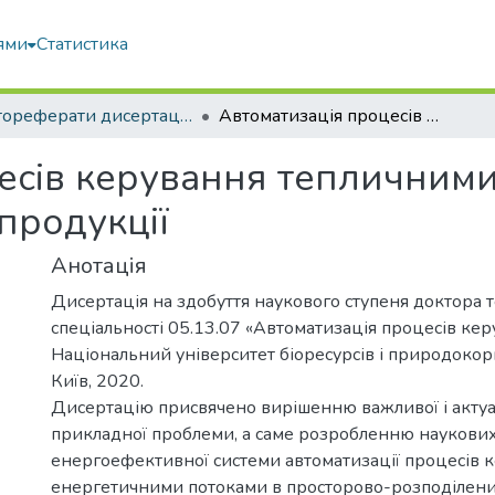
ями
Статистика
Автореферати дисертацій та дисертації
Автоматизація процесів керування тепличними комплексами з моніторінгом якості продукції
есів керування тепличним
 продукції
Анотація
Дисертація на здобуття наукового ступеня доктора т
спеціальності 05.13.07 «Автоматизація процесів кер
Національний університет біоресурсів і природокор
Київ, 2020.
Дисертацію присвячено вирішенню важливої і актуа
прикладної проблеми, а саме розробленню наукових
енергоефективної системи автоматизації процесів 
енергетичними потоками в просторово-розподілени