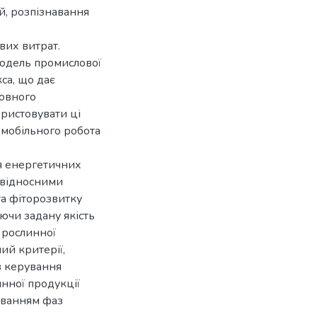
й, розпізнавання
вих витрат.
одель промислової
кса, що дає
новного
ористовувати ці
мобільного робота
я енергетичних
ж відносними
а фіторозвитку
ючи задану якість
і рослинної
ий критерії,
в керування
нної продукції
хуванням фаз