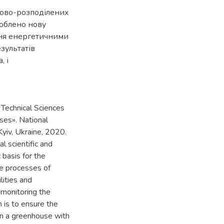
рово-розподілених
роблено нову
ння енергетичними
зультатів
, і
 Technical Sciences
ses». National
Kyiv, Ukraine, 2020.
l scientific and
 basis for the
he processes of
lities and
 monitoring the
 is to ensure the
in a greenhouse with