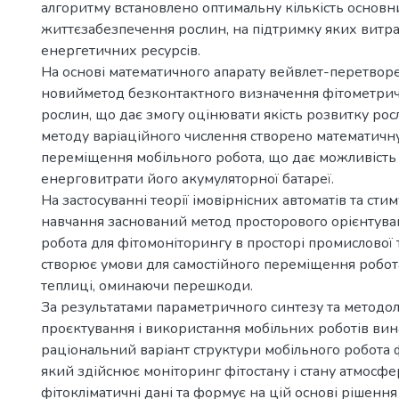
алгоритму встановлено оптимальну кількість основн
життєзабезпечення рослин, на підтримку яких витр
енергетичних ресурсів.
На основі математичного апарату вейвлет-перетвор
новийметод безконтактного визначення фітометри
рослин, що дає змогу оцінювати якість розвитку рос
методу варіаційного числення створено математичн
переміщення мобільного робота, що дає можливість 
енерговитрати його акумуляторної батареї.
На застосуванні теорії імовірнісних автоматів та ст
навчання заснований метод просторового орієнтува
робота для фітомоніторингу в просторі промислової 
створює умови для самостійного переміщення робота
теплиці, оминаючи перешкоди.
За результатами параметричного синтезу та методол
проєктування і використання мобільних роботів ви
раціональний варіант структури мобільного робота 
який здійснює моніторинг фітостану і стану атмосфер
фітокліматичні дані та формує на цій основі рішення