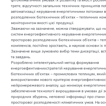
фітокліматичних умовах їх розвитку та якості рослин
третє, відсутності загальних технічних принципів п
автоматизації керування енергетичними потоками в
розподілених біотехнічних об’єктах – тепличних комп
моніторингом якості цієї продукції.
Зважаючи на зазначене, можна стверджувати, що н
систем енергоефективного керування енергетични
просторово розподілених біотехнічних об’єктів – те
комплексів, постійно зростають, а наукові основи їх 
Зазначене вище зумовило вибір теми дисертації, вст
та завдань.
Розроблено інтелектуальний метод формування
енергоефективнихстратегій керування енергетичн
біотехнічних об’єктах – промислових теплицях, який
використанням нового критерію енергоефективност
нейромережевого аналізу, що мінімізує енергетичні
забезпечення технології вирощування в умовах дії з
природних збурень, неповної інформації про стани 
просторової розподіленості кліматичних умов. На ос