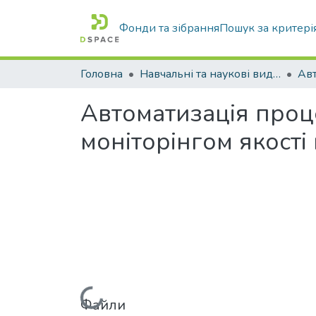
Фонди та зібрання
Пошук за критері
Головна
Навчальні та наукові видання
Автоматизація проц
моніторінгом якості
Вантажиться...
Файли