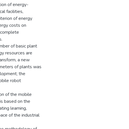
tion of energy-
l facilities,
iterion of energy
nergy costs on
incomplete
s.
mber of basic plant
rgy resources are
ransform, a new
meters of plants was
elopment; the
obile robot
ion of the mobile
is based on the
ting learning,
ce of the industrial