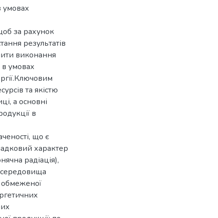
в умовах
 щоб за рахунок
тання результатів
ечити виконання
 в умовах
ергії.Ключовим
урсів та якістю
ці, а основні
одукції в
ченості, що є
падковий характер
нячна радіація),
в середовища
, обмеженої
ергетичних
них