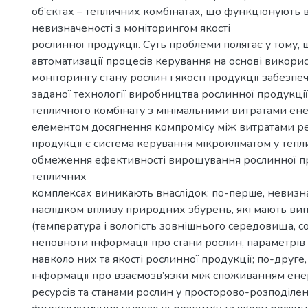
об’єктах – тепличних комбінатах, що функціонують 
невизначеності з моніторингом якості
рослинної продукції. Суть проблеми полягає у тому,
автоматизації процесів керування на основі викорис
моніторингу стану рослин і якості продукції забезп
заданої технології виробництва рослинної продукції
тепличного комбінату з мінімальними витратами ен
елементом досягнення компромісу між витратами рес
продукції є система керування мікрокліматом у тепли
обмеження ефективності вирощування рослинної пр
тепличних
комплексах виникають внаслідок: по-перше, невизна
наслідком впливу природних збурень, які мають ви
(температура і вологість зовнішнього середовища, со
неповноти інформації про стани рослин, параметрі
навколо них та якості рослинної продукції; по-друге
інформації про взаємозв’язки між споживанням ен
ресурсів та станами рослин у просторово-розподіле