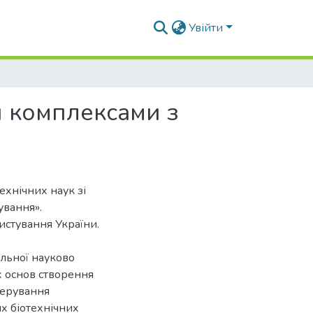
Увійти
и комплексами з
ехнічних наук зі
ування».
истування України.
льної науково
 основ створення
керування
х біотехнічних