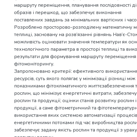
маршруту переміщення, планування послідовності ді
образів і перешкод, що забезпечує виконання
поставлених завдань за мінімальних вартісних і часо
Розроблено просторово-розподілену математичну м
теплиці, засновану на розв’язанні рівнянь Нав’є-Сто
можливість оцінювати значення температури як ос
технологічного параметра в просторі теплиці та вик
результати для формування маршруту переміщення 
фітомоніторингу.
Запропоновано критерії: ефективного використанн
ресурсів, суть якого полягає у мінімізації різниці мі
показниками фітокліматичного життєзабезпечення т
рослин, що мінімізує енергетичні витрати, забезпечу
рослин та продукції; оцінки станів розвитку рослин 
продукції, а саме фітометричний та фітотемпературн
використання яких системою автоматизації процесі
енергетичними потоками під час виробництва росли
забезпечує задану якість рослин та продукції з ура