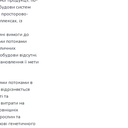
ної продукції; по-
обудови систем
 просторово-
лексах, із
ині вимоги до
ми потоками
пличних
побудови відсутні.
ановлення її мети
ими потоками в
 відрізняється
і та
 витрати на
овнішніх
рослин та
нові генетичного