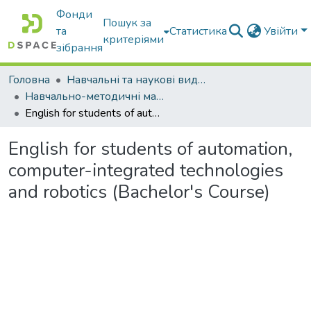
Фонди
Пошук за
та
Статистика
Увійти
критеріями
зібрання
Головна
Навчальні та наукові видання
Навчально-методичні матеріали
English for students of automation, computer-integrated technologies and robotics (Bachelor's Course)
English for students of automation,
computer-integrated technologies
and robotics (Bachelor's Course)