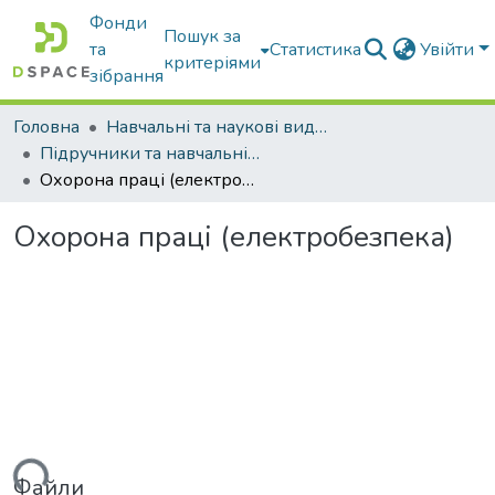
Фонди
Пошук за
та
Статистика
Увійти
критеріями
зібрання
Головна
Навчальні та наукові видання
Підручники та навчальні посібники
Охорона праці (електробезпека)
Охорона праці (електробезпека)
Файли