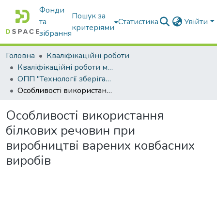
Фонди
Пошук за
та
Статистика
Увійти
критеріями
зібрання
Головна
Кваліфікаційні роботи
Кваліфікаційні роботи магістрів
ОПП "Технології зберігання, консервування та переробки м’яса"
Особливості використання білкових речовин при виробництві варених ковбасних виробів
Особливості використання
білкових речовин при
виробництві варених ковбасних
виробів