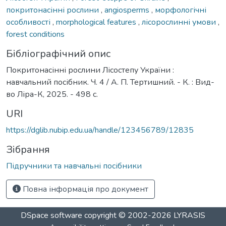
покритонасінні рослини
,
angiosperms
,
морфологічні
особливості
,
morphological features
,
лісорослинні умови
,
forest conditions
Бібліографічний опис
Покритонасінні рослини Лісостепу України :
навчальний посібник. Ч. 4 / А. П. Тертишний. - К. : Вид-
во Ліра-К, 2025. - 498 с.
URI
https://dglib.nubip.edu.ua/handle/123456789/12835
Зібрання
Підручники та навчальні посібники
Повна інформація про документ
DSpace software
copyright © 2002-2026
LYRASIS