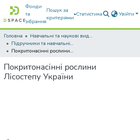
Фонди
Пошук за
та
Статистика
Увійти
критеріями
зібрання
Головна
Навчальні та наукові видання
Підручники та навчальні посібники
Покритонасінні рослини Лісостепу України
Покритонасінні рослини
Лісостепу України