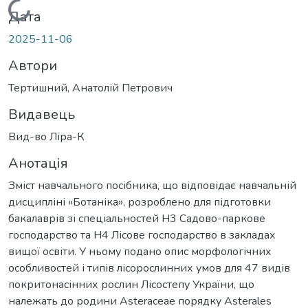
Вантажиться...
Дата
2025-11-06
Автори
Тертишний, Анатолій Петрович
Видавець
Вид-во Ліра-К
Анотація
Зміст навчального посібника, що відповідає навчальній
дисципліні «Ботаніка», розроблено для підготовки
бакалаврів зі спеціальностей Н3 Садово-паркове
господарство та Н4 Лісове господарство в закладах
вищої освіти. У ньому подано опис морфологічних
особливостей і типів лісорослинних умов для 47 видів
покритонасінних рослин Лісостепу України, що
належать до родини Asteraceae порядку Asterales