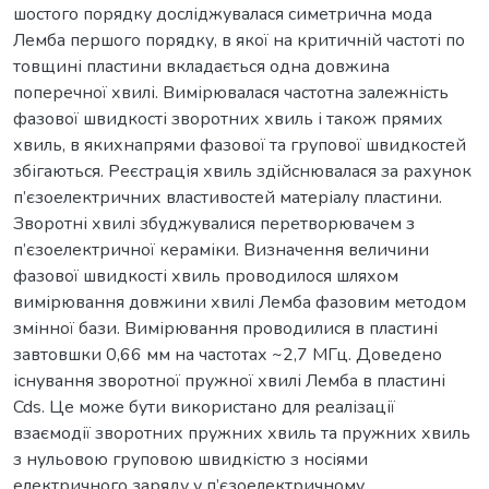
шостого порядку досліджувалася симетрична мода
Лемба першого порядку, в якої на критичній частоті по
товщині пластини вкладається одна довжина
поперечної хвилі. Вимірювалася частотна залежність
фазової швидкості зворотних хвиль і також прямих
хвиль, в якихнапрями фазової та групової швидкостей
збігаються. Реєстрація хвиль здійснювалася за рахунок
п’єзоелектричних властивостей матеріалу пластини.
Зворотні хвилі збуджувалися перетворювачем з
п’єзоелектричної кераміки. Визначення величини
фазової швидкості хвиль проводилося шляхом
вимірювання довжини хвилі Лемба фазовим методом
змінної бази. Вимірювання проводилися в пластині
завтовшки 0,66 мм на частотах ~2,7 МГц. Доведено
існування зворотної пружної хвилі Лемба в пластині
Cds. Це може бути використано для реалізації
взаємодії зворотних пружних хвиль та пружних хвиль
з нульовою груповою швидкістю з носіями
електричного заряду у п’єзоелектричному