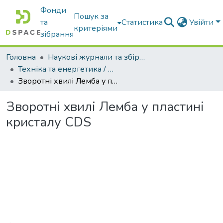
Фонди
Пошук за
та
Статистика
Увійти
критеріями
зібрання
Головна
Наукові журнали та збірники видань
Техніка та енергетика / Machinery & Energetics
Зворотні хвилі Лемба у пластині кристалу CDS
Зворотні хвилі Лемба у пластині
кристалу CDS