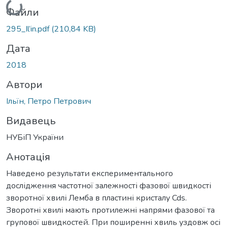
Вантажиться...
Файли
295_Il’in.pdf
(210,84 KB)
Дата
2018
Автори
Ільїн, Петро Петрович
Видавець
НУБіП України
Анотація
Наведено результати експериментального
дослідження частотної залежності фазової швидкості
зворотної хвилі Лемба в пластині кристалу Cds.
Зворотні хвилі мають протилежні напрями фазової та
групової швидкостей. При поширенні хвиль уздовж осі