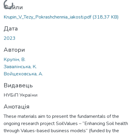
Вантажиться...
Файли
Krupin_V_Tezy_Pokrashchennia_iakosti.pdf
(318,37 KB)
Дата
2023
Автори
Крупін, В.
Завалінська, К.
Войцеховська, A.
Видавець
НУБіП України
Анотація
These materials aim to present the fundamentals of the
ongoing research project SoilValues – “Enhancing Soil health
through Values-based business models” (funded by the