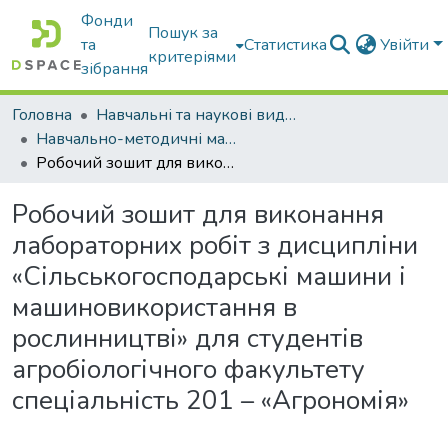
Фонди
Пошук за
та
Статистика
Увійти
критеріями
зібрання
Головна
Навчальні та наукові видання
Навчально-методичні матеріали
Робочий зошит для виконання лабораторних робіт з дисципліни «Сільськогосподарські машини і машиновикористання в рослинництві» для студентів агробіологічного факультету спеціальність 201 – «Агрономія»
Робочий зошит для виконання
лабораторних робіт з дисципліни
«Сільськогосподарські машини і
машиновикористання в
рослинництві» для студентів
агробіологічного факультету
спеціальність 201 – «Агрономія»