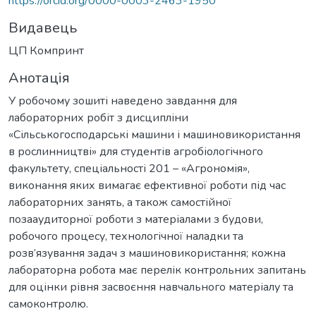
https://orcid.org/0000-0003-2463-1950
Видавець
ЦП Компринт
Анотація
У робочому зошиті наведено завдання для
лабораторних робіт з дисципліни
«Сільськогосподарські машини і машиновикористання
в рослинництві» для студентів агробіологічного
факультету, спеціальності 201 – «Агрономія»,
виконання яких вимагає ефективної роботи під час
лабораторних занять, а також самостійної
позааудиторної роботи з матеріалами з будови,
робочого процесу, технологічної наладки та
розв’язування задач з машиновикористання; кожна
лабораторна робота має перелік контрольних запитань
для оцінки рівня засвоєння навчального матеріалу та
самоконтролю.