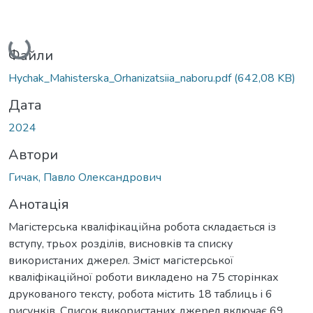
Вантажиться...
Файли
Hychak_Mahisterska_Orhanizatsiia_naboru.pdf
(642,08 KB)
Дата
2024
Автори
Гичак, Павло Олександрович
Анотація
Магістерська кваліфікаційна робота складається із
вступу, трьох розділів, висновків та списку
використаних джерел. Зміст магістерської
кваліфікаційної роботи викладено на 75 сторінках
друкованого тексту, робота містить 18 таблиць i 6
рисунків. Список використаних джерел включає 69