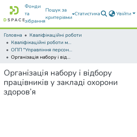
Фонди
Пошук за
та
Статистика
Увійти
критеріями
зібрання
Головна
Кваліфікаційні роботи
Кваліфікаційні роботи магістрів
ОПП "Управління персоналом"
Організація набору і відбору працівників у закладі охорони здоров’я
Організація набору і відбору
працівників у закладі охорони
здоров’я