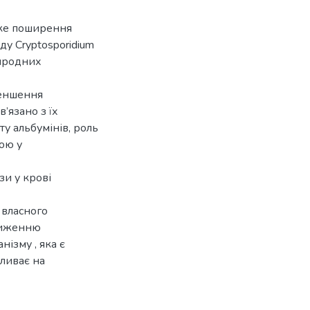
оке поширення
у Cryptosporidium
риродних
меншення
в’язано з їх
ту альбумінів, роль
рою у
зи у крові
 власного
зниженню
нізму , яка є
пливає на