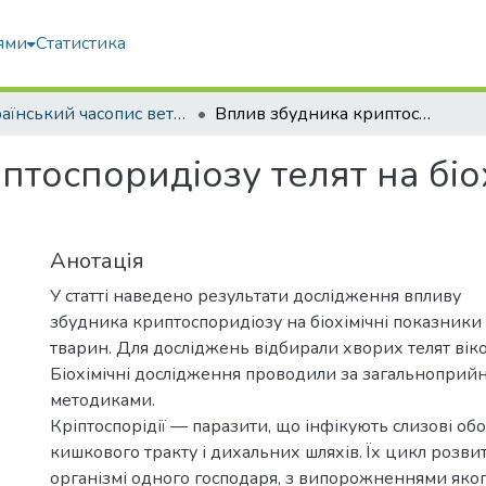
ями
Статистика
Український часопис ветеринарних наук
Вплив збудника криптоспоридіозу телят на біохімічні показники сироватки крові
тоспоридіозу телят на біо
Анотація
У статті наведено результати дослідження впливу
збудника криптоспоридіозу на біохімічні показники
тварин. Для досліджень відбирали хворих телят віком
Біохімічні дослідження проводили за загальноприй
методиками.
Кріптоспорідії — паразити, що інфікують слизові о
кишкового тракту і дихальних шляхів. Їх цикл розвит
організмі одного господаря, з випорожненнями яко