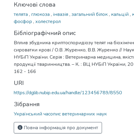
Ключові слова
телята
,
глюкоза
,
інвазія
,
загальний білок
,
кальцій
,
фосфор
,
холестерол
Бібліографічний опис
Вплив збудника криптоспоридіозу телят на біохіміч
сироватки крові / О.В. Журенко, В.В. Журенко // Нау
НУБіП України. Серія : Ветеринарна медицина, якіст
продукції тваринництва. – К. : ВЦ НУБіП України, 2018
162 - 166
URI
https://dglib.nubip.edu.ua/handle/123456789/8550
Зібрання
Український часопис ветеринарних наук
Повна інформація про документ