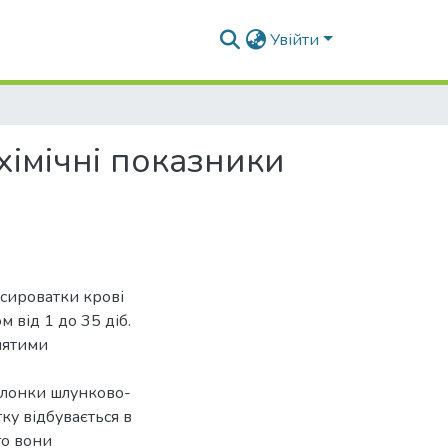
Увійти
хімічні показники
 сироватки крові
 від 1 до 35 діб.
нятими
болонки шлунково-
ку відбувається в
го вони