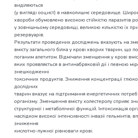
виділяються
(у вигляді ооцист) в навколишнє середовище. Шир
хвороби обумовлено високою стійкістю паразитів род
у зовнішньому середовищі, великою кількістю їх п
резервуарів.
Результати проведених досліджень вказують на з
вмісту загального білка у крові хворих тварин, що по
поганим апетитом. Відмічали зменшення у крові вміс
яких проявляється в антинабряковій дії і певною мі
знешкодженні
токсичних продуктів. Зниження концентрації глюко
дослідних
тварин вказує на підтримання енергетичних потреб
організму. Зменшення вмісту холестеролу сприяє 
структурної і метаболічної функцій. Інтоксикація орга
наслідком високої інтенсивності інвазії гельмінтів, в
зниження
кислотно-лужної рівноваги крові.