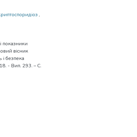
криптоспоридіоз
,
ні показники
ковий вісник
ь і безпека
. - Вип. 293. – С.