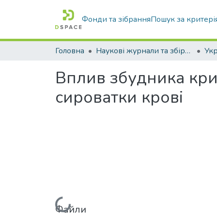
Фонди та зібрання
Пошук за критері
Головна
Наукові журнали та збірники видань
Вплив збудника крип
сироватки крові
Файли