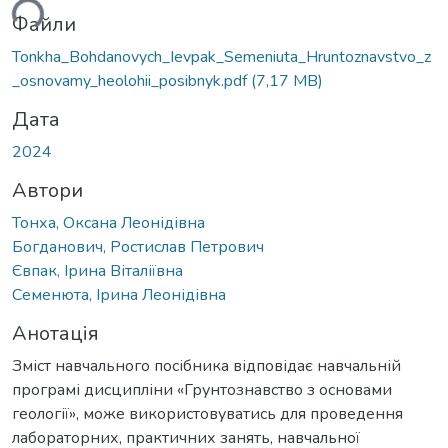
ься...
Файли
Tonkha_Bohdanovych_Ievpak_Semeniuta_Hruntoznavstvo_z
_osnovamy_heolohii_posibnyk.pdf
(7,17 MB)
Дата
2024
Автори
Тонха, Оксана Леонідівна
Богданович, Ростислав Петрович
Євпак, Ірина Віталіївна
Семенюта, Ірина Леонідівна
Анотація
Зміст навчального посібника відповідає навчальній
програмі дисципліни «Грунтознавство з основами
геології», може використовуватись для проведення
лабораторних, практичних занять, навчальної