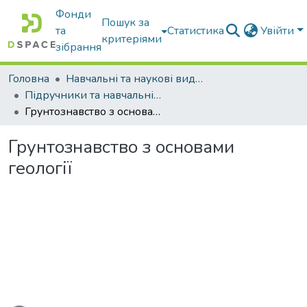
Фонди
Пошук за
та
Статистика
Увійти
критеріями
зібрання
Головна
Навчальні та наукові видання
Підручники та навчальні посібники
Грунтознавство з основами геології
Грунтознавство з основами
геології