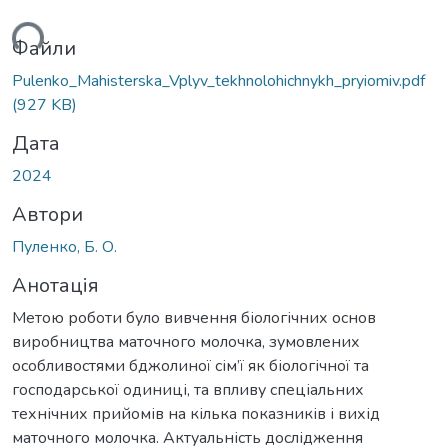
ться...
Файли
Pulenko_Mahisterska_Vplyv_tekhnolohichnykh_pryiomiv.pdf
(927 KB)
Дата
2024
Автори
Пуленко, Б. О.
Анотація
Метою роботи було вивчення біологічних основ
виробництва маточного молочка, зумовлених
особливостями бджолиної сім’ї як біологічної та
господарської одиниці, та впливу спеціальних
технічних прийомів на кілька показників і вихід
маточного молочка. Актуальність дослідження