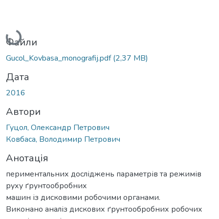
Вантажиться...
Файли
Gucol_Kovbasa_monografij.pdf
(2,37 MB)
Дата
2016
Автори
Гуцол, Олександр Петрович
Ковбаса, Володимир Петрович
Анотація
периментальних досліджень параметрів та режимів
руху ґрунтообробних
машин із дисковими робочими органами.
Виконано аналіз дискових ґрунтообробних робочих