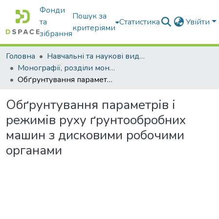
Фонди
Пошук за
та
Статистика
Увійти
критеріями
зібрання
Головна
Навчальні та наукові видання
Монографії, розділи монографій, доповіді
Обґрунтування параметрів і режимів руху ґрунтообробних машин з дисковими робочими органами
Обґрунтування параметрів і
режимів руху ґрунтообробних
машин з дисковими робочими
органами