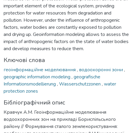
important element of the ecological system, providing
protection for water resources from degradation and
pollution. However, under the influence of anthropogenic
factors, water bodies are constantly exposed to pollution
and drying up. Geoinformation modeling allows to assess the
impact of anthropogenic factors on the state of water bodies
and develop measures to reduce them.
Ключові слова
геоінформаційне моделювання
,
водоохоронні зони
,
geographic information modeling
,
geografische
Informationsmodellierung
,
Wasserschutzzonen
,
water
protection zones
Бібліографічний опис
Кравчук А.М. Геоінформаційне моделювання
водоохоронних зон на прикладі Бориспільського
району // Формування сталого землекористування: