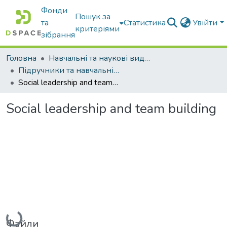
Фонди
Пошук за
та
Статистика
Увійти
критеріями
зібрання
Головна
Навчальні та наукові видання
Підручники та навчальні посібники
Social leadership and team building
Social leadership and team building
Вантажиться...
Файли