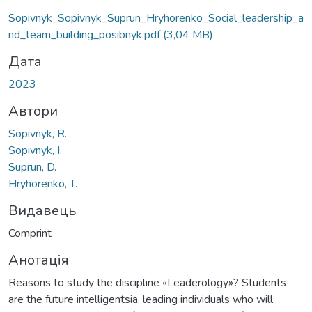
Sopivnyk_Sopivnyk_Suprun_Hryhorenko_Social_leadership_a
nd_team_building_posibnyk.pdf
(3,04 MB)
Дата
2023
Автори
Sopivnyk, R.
Sopivnyk, I.
Suprun, D.
Hryhorenko, T.
Видавець
Comprint
Анотація
Reasons to study the discipline «Leaderology»? Students
are the future intelligentsia, leading individuals who will