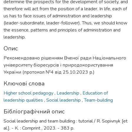
determine the prospects for the development of society, and
therefore will act from the position of a leader. In life, each of
us has to face issues of administration and leadership
(leader-subordinate, leader-follower). Thus, we should know
the essence, patterns and principles of administration and
leadership.
Опис
Рекомендовано рішенням Вченої ради Національного
університету біоресурсів і природокористування
України (протокол №4 від 25.10.2023 р.)
Ключові слова
Higher school pedagogy
,
Leadership
,
Education of
leadership qualities
,
Social leadership
,
Team-building
Бібліографічний опис
Social leadership and team building : tutorial / R. Sopivnyk [et
al.]. - К. : Comprint , 2023. - 383 p.