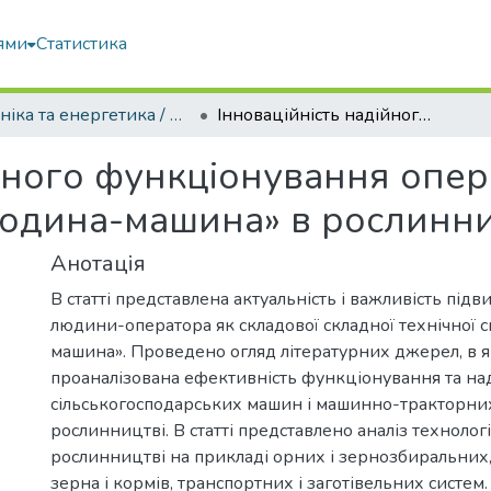
ями
Статистика
Техніка та енергетика / Machinery & Energetics
Інноваційність надійного функціонування операторів складних технічних систем «людина-машина» в рослинництві
ійного функціонування опер
людина-машина» в рослинни
Анотація
В статті представлена актуальність і важливість під
людини-оператора як складової складної технічної 
машина». Проведено огляд літературних джерел, в 
проаналізована ефективність функціонування та над
сільськогосподарських машин і машинно-тракторних
рослинництві. В статті представлено аналіз технолог
рослинництві на прикладі орних і зернозбиральних
зерна і кормів, транспортних і заготівельних систем