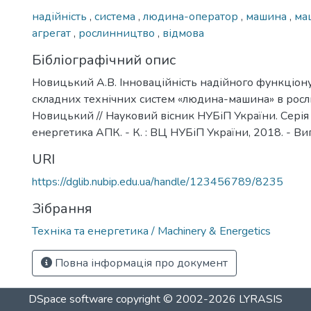
надійність
,
система
,
людина-оператор
,
машина
,
ма
агрегат
,
рослинництво
,
відмова
Бібліографічний опис
Новицький А.В. Інноваційність надійного функціон
складних технічних систем «людина-машина» в росли
Новицький // Науковий вісник НУБіП України. Серія :
енергетика АПК. - К. : ВЦ НУБіП України, 2018. - Вип
URI
https://dglib.nubip.edu.ua/handle/123456789/8235
Зібрання
Техніка та енергетика / Machinery & Energetics
Повна інформація про документ
DSpace software
copyright © 2002-2026
LYRASIS