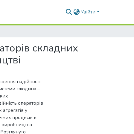
Увійти
аторів складних
цтві
вищення надійності
системи «людина –
яких
ійність операторів
 агрегатів у
ічних процесів в
, виробництва
. Розглянуто