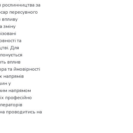
в рослинництва за
юсар пересувного
з впливу
а зміну
ізовані
овності та
тві. Для
понується
ють вплив
ра та ймовірності
х напрямів
шин у
вним напрямом
 їх професійно
операторів
на проводитись на