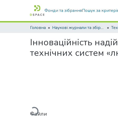
Фонди та зібрання
Пошук за критері
Головна
Наукові журнали та збірники видань
Інноваційність над
технічних систем «
Вантажиться...
Файли