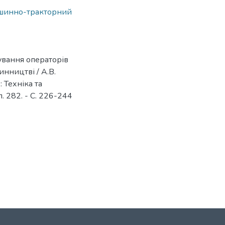
шинно-тракторний
ування операторів
нництві / А.В.
 Техніка та
. 282. - С. 226-244