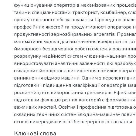
функціонування операторів механізованих процесі
такими спеціальностями: тракторист, комбайнер, сл
пункту технічного обслуговування. Проведено аналі
професійних якостей та продуктивності оператора н
продуктивності зернозбиральних агрегатів. Проанал
математичні моделі для визначення коефіцієнтів гот
ймовірності безвідмовної роботи систем у рослинниц
розрахунку надійності систем «людина-машина» про
використовувати аналітичні залежності, які врахову
складових ймовірності виникнення помилок операто
виникнення відмов машини. Одним з перспективни
підготовки і підвищення кваліфікації операторів ма
рослинництві є використання тренажерів. Ефекти
підготовки фахівців різних категорій є формування
важливих якостей. Освітня і професійна підготовка 
складних технічних систем «людина-машина» повин
основі випереджаючого і безперервного навчання.
Ключові слова