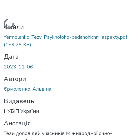
Вантажиться...
Файли
Yermolenko_Tezy_Psykholoho-pedahohichni_aspekty.pdf
(159,29 KB)
Дата
2023-11-06
Автори
Єрмоленко, Альвіна
Видавець
НУБІП України
Анотація
Тези доповідей учасників Міжнародної очно-