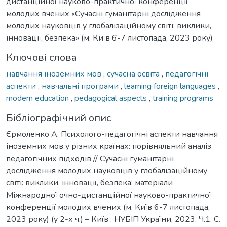
дистанційної науково-практичної конференції
молодих вчених «Сучасні гуманітарні дослідження
молодих науковців у глобалізаційному світі: виклики,
інновації, безпека» (м. Київ 6-7 листопада, 2023 року)
Ключові слова
навчання іноземних мов
,
сучасна освіта
,
педагогічні
аспекти
,
навчальні програми
,
learning foreign languages
,
modern education
,
pedagogical aspects
,
training programs
Бібліографічний опис
Єрмоленко А. Психолого-педагогічні аспекти навчання
іноземних мов у різних країнах: порівняльний аналіз
педагогічних підходів // Сучасні гуманітарні
дослідження молодих науковців у глобалізаційному
світі: виклики, інновації, безпека: матеріали
Міжнародної очно-дистанційної науково-практичної
конференції молодих вчених (м. Київ 6-7 листопада,
2023 року) (у 2-х ч.) – Київ : НУБІП України, 2023. Ч.1. С.