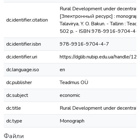
Rural Development under decentraliz
[Электронный ресурс] : monograph 
dc.identifier.citation
Talavirya, Y. O. Bakun. - Tallinn : Te
502 p. - ISBN 978-9916-9704-4-
dc.identifier.isbn
978-9916-9704-4-7
dc.identifier.uri
https://dglib.nubip.edu.ua/handle
dc.language.iso
en
dc.publisher
Teadmus OÜ
dc.subject
economic
dc.title
Rural Development under decentraliz
dc.type
Monograph
Файли