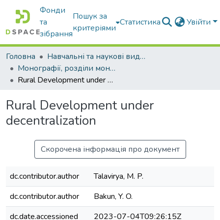
Фонди
Пошук за
та
Статистика
Увійти
критеріями
зібрання
Головна
Навчальні та наукові видання
Монографії, розділи монографій, доповіді
Rural Development under decentralization
Rural Development under
decentralization
Скорочена інформація про документ
dc.contributor.author
Talavirya, M. P.
dc.contributor.author
Bakun, Y. O.
dc.date.accessioned
2023-07-04T09:26:15Z