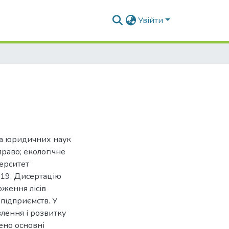
Увійти
та юридичних наук
право; екологічне
ерситет
019. Дисертацію
ження лісів
підприємств. У
лення і розвитку
дено основні