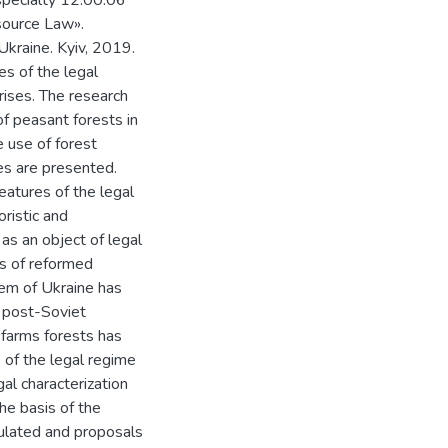
 specialty 12.00.06
source Law».
Ukraine. Kyiv, 2019.
es of the legal
prises. The research
f peasant forests in
e use of forest
es are presented.
eatures of the legal
oristic and
as an object of legal
ts of reformed
tem of Ukraine has
e post-Soviet
e farms forests has
 of the legal regime
gal characterization
the basis of the
ulated and proposals