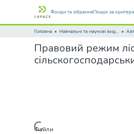
Фонди та зібрання
Пошук за критері
Головна
Навчальні та наукові видання
Правовий режим ліс
сільскогосподарськ
Вантажиться...
Файли