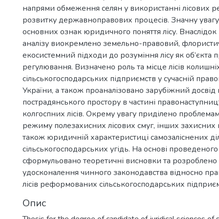
напрями обмеження селян у використанні лісових ре
розвитку державноправових процесів. Значну увагу
основних ознак юридичного поняття лісу. Внаслідо
аналізу виокремлено земельно-правовий, флористи
екосистемний підходи до розуміння лісу як об’єкта 
регулювання. Визначено роль та місце лісів колишн
сільськогосподарських підприємств у сучасній право
України, а також проаналізовано зарубіжний досвід 
пострадянського простору в частині правонаступниц
колгоспних лісів. Окрему увагу приділено проблема
режиму полезахисних лісових смуг, інших захисних 
також юридичній характеристиці самозаліснених ді
сільськогосподарських угідь. На основі проведеног
сформульовано теоретичні висновки та розроблено 
удосконалення чинного законодавства відносно пр
лісів реформованих сільськогосподарських підприє
Опис