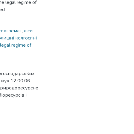
he legal regime of
ted
сові землі
,
ліси
олишні колгоспні
legal regime of
огосподарських
наук 12.00.06
 природоресурсне
іоресурсів і