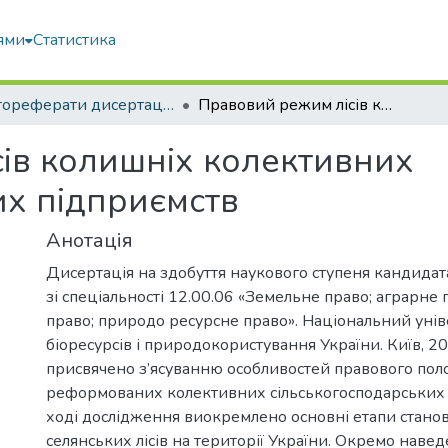
ями
Статистика
Автореферати дисертацій та дисертації
Правовий режим лісів колишніх колективних сільскогосподарських підприємств
ів колишніх колективних
их підприємств
Анотація
Дисертація на здобуття наукового ступеня кандида
зі спеціальності 12.00.06 «Земельне право; аграрне 
право; природо ресурсне право». Національний унів
біоресурсів і природокористування України. Київ, 2
присвячено з’ясуванню особливостей правового поло
реформованих колективних сільськогосподарських 
ході дослідження виокремлено основні етапи станов
селянських лісів на території України. Окремо наве