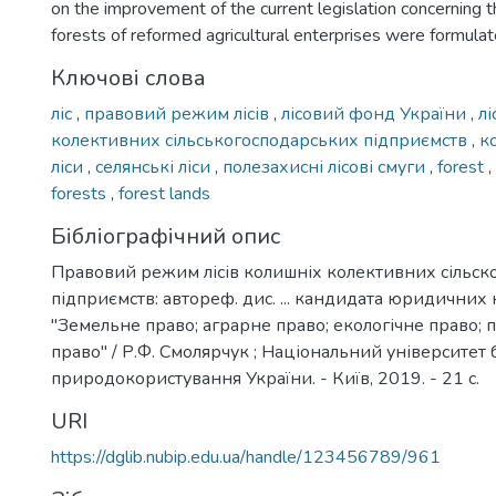
on the improvement of the current legislation concerning t
forests of reformed agricultural enterprises were formula
Ключові слова
ліс
,
правовий режим лісів
,
лісовий фонд України
,
лі
колективних сільськогосподарських підприємств
,
к
ліси
,
селянські ліси
,
полезахисні лісові смуги
,
forest
,
forests
,
forest lands
Бібліографічний опис
Правовий режим лісів колишніх колективних сільск
підприємств: автореф. дис. ... кандидата юридичних 
"Земельне право; аграрне право; екологічне право;
право" / Р.Ф. Смолярчук ; Національний університет б
природокористування України. - Київ, 2019. - 21 с.
URI
https://dglib.nubip.edu.ua/handle/123456789/961