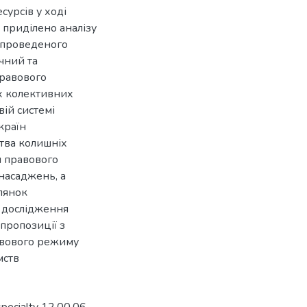
сурсів у ході
 приділено аналізу
к проведеного
чний та
правового
іх колективних
вій системі
країн
тва колишніх
м правового
насаджень, а
лянок
о дослідження
пропозиції з
авового режиму
мств