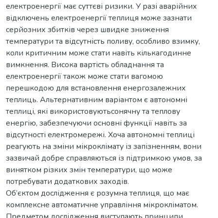
електроенергії має суттєві ризики. У разі аварійних
відключень електроенергії теплиця може зазнати
серйозних збитків через швидке зниження
температури та відсутність поливу, особливо взимку,
коли критичним може стати навіть кількагодинне
вимкнення. Висока вартість обладнання та
електроенергії також може стати вагомою
перешкодою для встановлення енергозалежних
теплиць. Альтернативним варіантом є автономні
теплиці, які використовуютьсонячну та теплову
енергію, забезпечуючи основні функції навіть за
відсутності електромережі. Хоча автономні теплиці
реагують на зміни мікроклімату із запізненням, вони
зазвичай добре справляються із підтримкою умов, за
винятком різких змін температури, що може
потребувати додаткових заходів.
Об’єктом дослідження є розумна теплиця, що має
комплексне автоматичне управління мікрокліматом.
Предметом дослідження виступають принципи