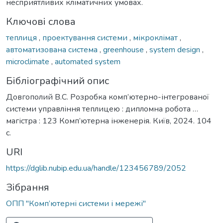
несприятливих кліматичних умовах.
Ключові слова
теплиця
,
проектування системи
,
мікроклімат
,
автоматизована система
,
greenhouse
,
system design
,
microclimate
,
automated system
Бібліографічний опис
Довгополий В.С. Розробка комп’ютерно-інтегрованої
системи управління теплицею : дипломна робота …
магістра : 123 Комп’ютерна інженерія. Київ, 2024. 104
с.
URI
https://dglib.nubip.edu.ua/handle/123456789/2052
Зібрання
ОПП "Комп’ютерні системи і мережі"