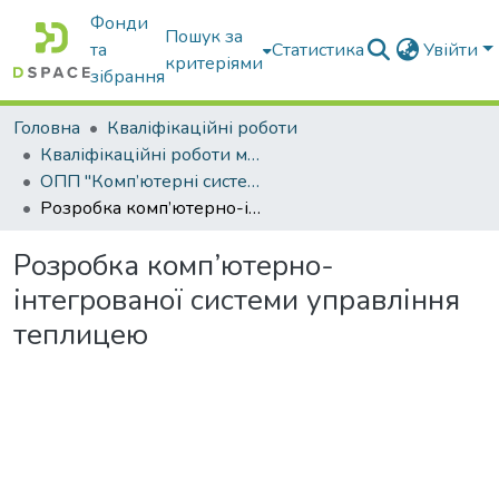
Фонди
Пошук за
та
Статистика
Увійти
критеріями
зібрання
Головна
Кваліфікаційні роботи
Кваліфікаційні роботи магістрів
ОПП "Комп’ютерні системи і мережі"
Розробка комп’ютерно-інтегрованої системи управління теплицею
Розробка комп’ютерно-
інтегрованої системи управління
теплицею