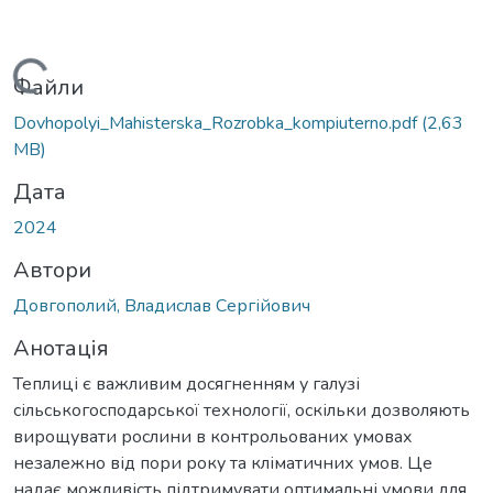
иться...
Файли
Dovhopolyi_Mahisterska_Rozrobka_kompiuterno.pdf
(2,63
MB)
Дата
2024
Автори
Довгополий, Владислав Сергійович
Анотація
Теплиці є важливим досягненням у галузі
сільськогосподарської технології, оскільки дозволяють
вирощувати рослини в контрольованих умовах
незалежно від пори року та кліматичних умов. Це
надає можливість підтримувати оптимальні умови для