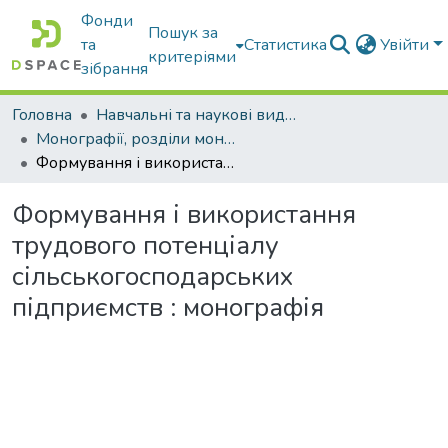
Фонди
Пошук за
та
Статистика
Увійти
критеріями
зібрання
Головна
Навчальні та наукові видання
Монографії, розділи монографій, доповіді
Формування і використання трудового потенціалу сільськогосподарських підприємств : монографія
Формування і використання
трудового потенціалу
сільськогосподарських
підприємств : монографія