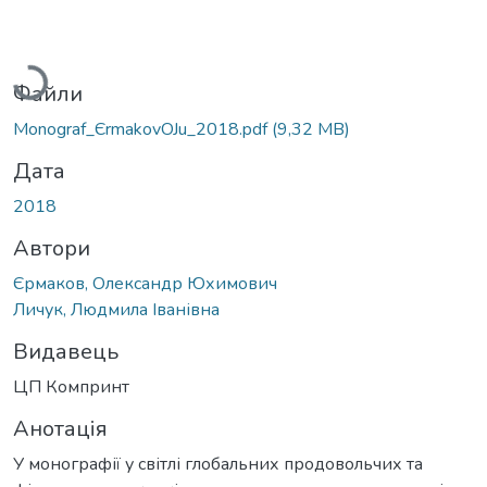
Вантажиться...
Файли
Monograf_ЄrmakovOJu_2018.pdf
(9,32 MB)
Дата
2018
Автори
Єрмаков, Олександр Юхимович
Личук, Людмила Іванівна
Видавець
ЦП Компринт
Анотація
У монографії у світлі глобальних продовольчих та