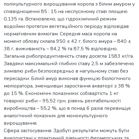
полікультурного вирощування коропа з білим амуром у
співвідношенні 85 : 15 на неспускному ставі площею
0,135 га. Встановлено, що гідрохімічний режим
водойми протягом вегетаційного періоду відповідав
нормативним вимогам. Середня маса коропа на
момент облову склала 950 ± 42 г, білого амура – 840 ±
38 г, виживаність – 84,2 % та 87,5 % відповідно.
Загальна рибопродуктивність ставу досягла 1583 кг/га.
Завдяки максимальній глибині ставу 2,5 м забезпечено
зимівлю риби безпосередньо в нагульному ставі без
пересадки. Білий амур виконав функцію біологічного
меліоратора, зменшивши заростання акваторії з 38 %
до 15 %. Економічні показники: собівартість 1 кг
товарної риби – 95,52 грн, рівень рентабельності
виробництва – 55,2 %, що в понад 6 разів перевищує
аналогічний показник для монокультурного
вирощування.
Сфера застосування. Здобуті результати можуть бути
використані у практичній діяльності фермерських та