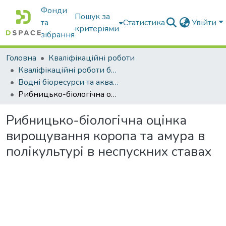
Фонди
Пошук за
та
Статистика
Увійти
критеріями
зібрання
Головна
Кваліфікаційні роботи
Кваліфікаційні роботи бакалаврів
Водні біоресурси та аквакультура
Рибницько-біологічна оцінка вирощування коропа та амура в полікультурі в неспускних ставах
Рибницько-біологічна оцінка
вирощування коропа та амура в
полікультурі в неспускних ставах