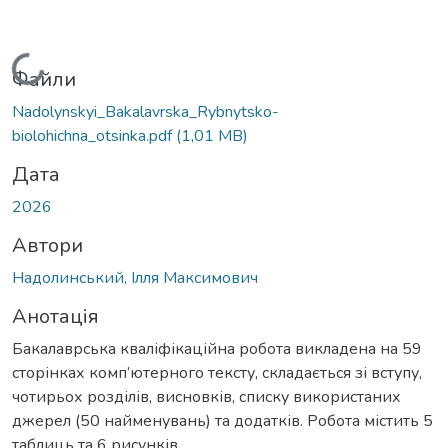
Вантажиться...
Файли
Nadolynskyi_Bakalavrska_Rybnytsko-
biolohichna_otsinka.pdf
(1,01 MB)
Дата
2026
Автори
Надолинський, Ілля Максимович
Анотація
Бакалаврська кваліфікаційна робота викладена на 59
сторінках комп’ютерного тексту, складається зі вступу,
чотирьох розділів, висновків, списку використаних
джерел (50 найменувань) та додатків. Робота містить 5
таблиць та 6 рисунків.