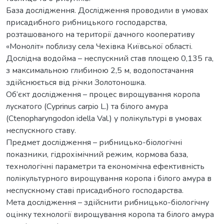
База дослідження. Дослідження проводили в умовах
присадибного рибницького господарства,
розташованого на території дачного кооперативу
«Моноліт» поблизу села Чехівка Київської області.
Дослідна водойма – неспускний став площею 0,135 га,
з максимальною глибиною 2,5 м, водопостачання
здійснюється від річки Золотоношка.
Об’єкт дослідження – процес вирощування коропа
лускатого (Cyprinus carpio L.) та білого амура
(Ctenopharyngodon idella Val.) у полікультурі в умовах
неспускного ставу.
Предмет дослідження – рибницько-біологічні
показники, гідрохімічний режим, кормова база,
технологічні параметри та економічна ефективність
полікультурного вирощування коропа і білого амура в
неспускному ставі присадибного господарства.
Мета дослідження – здійснити рибницько-біологічну
оцінку технології вирощування коропа та білого амура