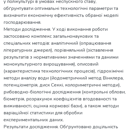
у полікультурі в умовах неспускного ставу,
обґрунтувати оптимальні технологічні параметри та
визначити економічну ефективність обраної моделі
господарювання.
Методи дослідження. У ході виконання роботи
застосовано комплекс загальнонаукових та
спеціальних методів: аналітичний (опрацювання
літературних джерел), порівняльний (зіставлення
результатів з нормативними значеннями та даними
монокультурного вирощування), описовий
(характеристика технологічних процесів), гідрохімічні
методи аналізу води (йодометричний метод Вінклера,
потенціометрія, диск Секкі, колориметричні методи),
рибоводно-біологічні дослідження (контрольні облови,
біометрія, розрахунок коефіцієнтів вгодованості та
виживаності, оцінка кормової бази), а також методи
варіаційної статистики для обробки
експериментальних даних.
Результати дослідження. Обґрунтовано доцільність