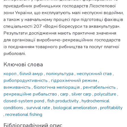
присадибних рибницьких господарств Лісостепової
зони України, що експлуатують малі неспускні водойми,
а також у навчальному процесі при підготовці фахівців
спеціальності 207 «Водні біоресурси та аквакультура».
Результати дослідження мають практичне значення
для організації виробничо-рекреаційних господарств
із поєднанням товарного рибництва та послуг платної
риболовлі.
Ключові слова
короп
,
білий амур
,
полікультура
,
неспускний став
,
рибопродуктивність
,
гідрохімічний режим
,
виживаність
,
біологічна меліорація
,
рентабельність
,
рекреаційне рибальство
,
carp
,
silver carp
,
polyculture
,
closed-system pond
,
fish productivity
,
hydrochemical
conditions
,
survival rate
,
biological amelioration
,
profitability
,
recreational fishing
Бібліографічний опис