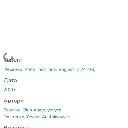
Вантажиться...
Файли
Фесенко_Meth_Instr_final_eng.pdf
(1,24 MB)
Дата
2020
Автори
Fesenko, Оleh Аnatoliyovych
Dmitrenko, Yevhen Anatoliyovych
Видавець