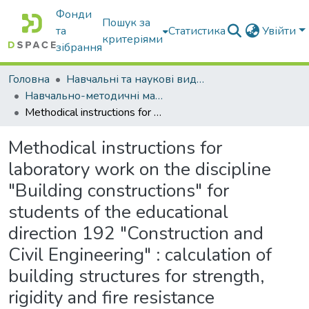
Фонди
Пошук за
та
Статистика
Увійти
критеріями
зібрання
Головна
Навчальні та наукові видання
Навчально-методичні матеріали
Methodical instructions for laboratory work on the discipline "Building constructions" for students of the educational direction 192 "Construction and Civil Engineering" : calculation of building structures for strength, rigidity and fire resistance
Methodical instructions for
laboratory work on the discipline
"Building constructions" for
students of the educational
direction 192 "Construction and
Civil Engineering" : calculation of
building structures for strength,
rigidity and fire resistance